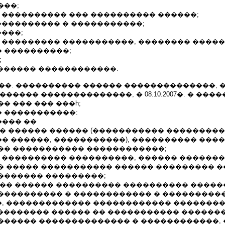
���;
� ���������� ��� ���������� ������;
���������� � �����������;
����;
� ��������� �����������, �������� �����
 ����������;
;
������� ������������.
�. � ��. ���������� ������ ��������������, � 10.
����� ��������������, � 08.10.2007�. � ���
� ��� ��� ���һ;
 �����������:
��� ��
�� ������ ������ (����������� ���������
� ������, �����������), ���������� ���
�� ����������� ������������;
� ���������� ����������, ������ ������
� ����� ����������� ������-��������� �
������� ���������;
��� ������ ���������� ���������� �����
���������� � ������������ � ���������
, ������������� ������������ �������
���������� ������ �� ����������� ������
������ �������������� � ������������,