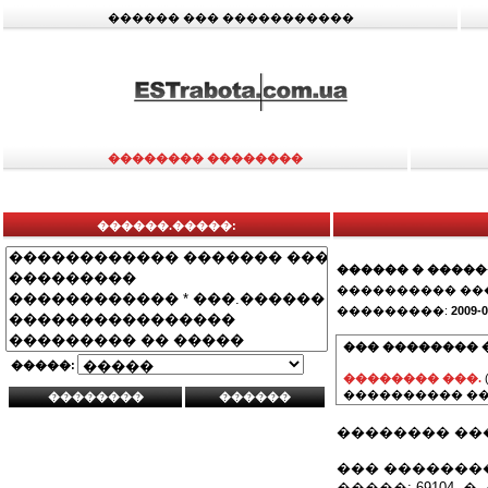
������ ��� �����������
�������� ��������
������.�����:
������ � ����
���������� ��
���������:
2009-0
��� �������� 
�����:
�������� ���.
���������� ��
�������� ��
��� ��������: 
�����: 69104, 