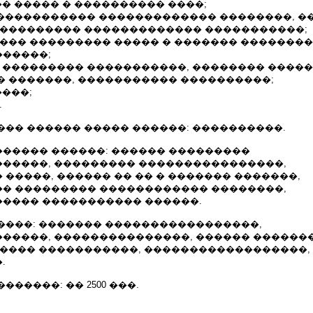
�� ����� � ���������� ����;
� ����������� ������������� ��������, �
���������� ������������� �����������;
���� ��������� ����� � ������� �������
�����;
� ��������� �����������, �������� �����
� �������, ����������� ����������;
����;
.
��� ������ ����� ������: ����������.
����� ������: ������ ���������
�����, ��������� ����������������,
�����, ������ �� �� � ������� �������,
� ��������� ������������ ��������,
���� ����������� ������.
����: ������� �����������������,
�����, ���������������, ������ �������
����� �����������, ������������������,
.
�����: �� 2500 ���.