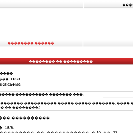
���
�������� ������
�������� �� ���������
�����
���:
1 USD
8-25 03:44:02
����� ���������� ������� ���:
(������� ���������� ����� ����� �������, ���� �
� �� ��������.)
��� ����������
1976.
�. ���������, ��. �����������, �.10, ��. 77.