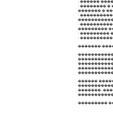
- ������ ���
- �������� 
������� � �
- ���������
�����������
- ���������
��������� �
- ��������� 
- ����������
������� ���
�����������
�����������
����������� 
�����������
�����������
������ ����
�����������
�������, ��
�����������
��������� ���