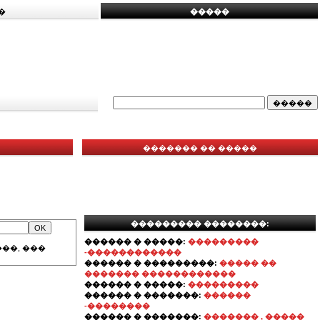
�
�����
������� �� �����
��������� ��������:
������ � �����:
���������
��, ���
-������������
������ � ���������:
����� ��
������� ������������
������ � �����:
���������
������ � �������:
������
-��������
������ � �������:
������� , �����