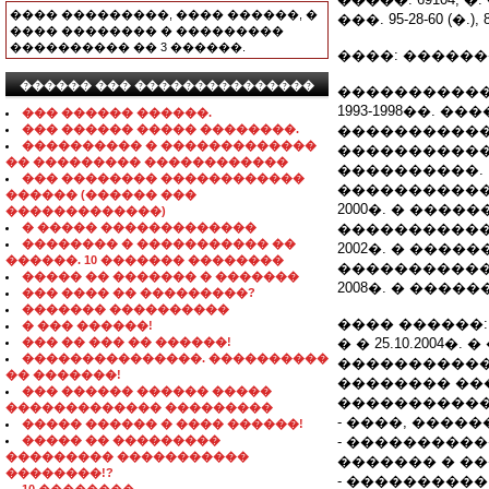
���� ���������, ���� ������, �
���. 95-28-60 (�.), 8
���� �������� � ���������
���������� �� 3 ������.
����: �����
������ ��� ���������������
�����������
1993-1998��.
��� ������ ������.
��� ������ ����� ��������.
�����������
���������� � �������������
�����������
�� ��������� ������������
����������.
��� �������� ������������
�����������
������ (������ ���
2000�. � ���
�������������)
� ����� �������������
������������
�������� � ����������� ��
2002�. � ���
������. 10 ������� ��������
�����������
����� �� ������� � �������
2008�. � ���
��� ���� �� ���������?
������� ����������
���� ������:
� ��� ������!
��� �� ��� �� ������!
� � 25.10.2004
���������������. ����������
�����������
�� �������!
�������� ��
��� ������ ������ �����
�����������
������������� ���������
- ����, ����
����� ������ � ���� ������!
����� �� ���������
- ���������
��������� �����������
������� � �
��������!?
- ����������