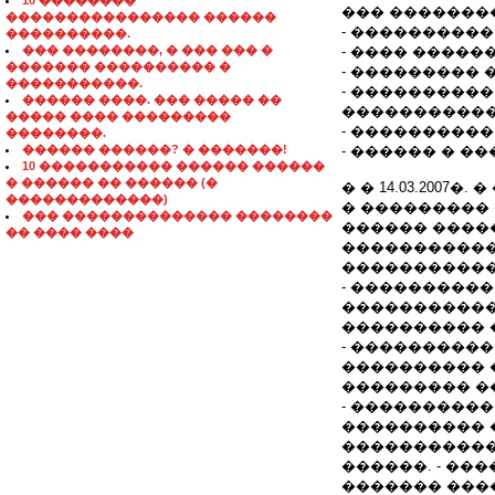
10 ��������
��� �������
���������������� ������
- ���������
����������.
��� ��������, � ��� ��� �
- ���� �����
������� ���������� �
- ��������� 
�����������.
- ���������
������ ����. ��� ����� ��
�����������
����� ���� ���������
- ����������
��������.
������ ������? � �������!
- ������ � �
10 ����������� ������ ������
� ������ �� ������ (�
� � 14.03.2007
�������������)
� ��������� �
��� �������������� ��������
������ �����
�� ���� ����
�����������
�����������
- ���������
�����������
���������� 
- ���������
���������� 
��������� �
- ���������
���������� 
�����������
������. - �
������� ���