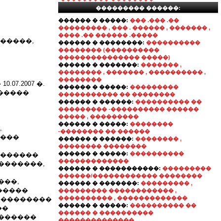
��������� ������:
������ � �����:
��� .��� .��
��������� , ��� . ������ , ������� ,
���� .�� ������ .�����
�����,
������ � ��������:
����������
�������� (����������
��������������� �����)
������ � �������:
������� ,
�������� , ������� , ���������� ,
��������
07.2007 �.
������ � �����:
���������
������
����������� �� ��������
������ � ������:
���������� ��
��������� -���������� ������
����� , ���������
������ � �����:
��������
,
-�������� �� ������
����
������ � ������:
�������� ,
�������� ��������
������ � �����:
����������
�������
�������������
�������,
������ � �����������:
���������
������/������������ ��������
���,
������ � �������:
��������� ,
�����
��������� ������������ ,
���������� , �������������
���������
������ � �����:
���������� ��
��
������ � ����������
 ������
��������������