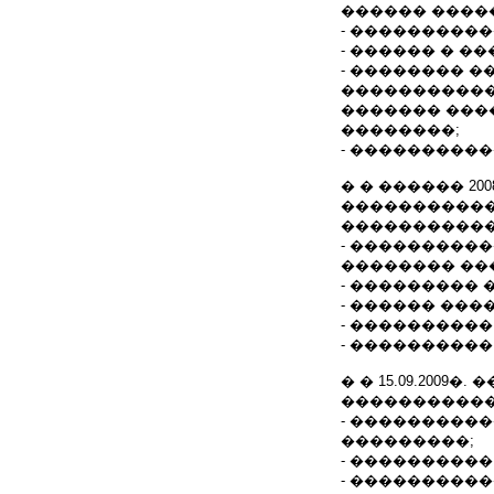
������ ����
- ���������
- ������ � �
- �������� 
�����������
������� ���
��������;
- ���������
� � ������ 20
������������
�����������
- ���������
�������� ��
- ��������� 
- ������ ���
- ���������
- ����������
� � 15.09.2009
�����������
- ���������
���������;
- ���������
- ���������