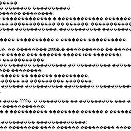
�����;
�� ������� ����������;
������� ��������;
�� ������������� � ������������ ������
�� ������������ �� ������, ����������
���� �����������, ����������� �������
����� ���������� � ������� ����������.
08�. �� �������� 2008�.� ���������� �� ���
 ����� ��� ������-����� (�� �������).
 �����������:
��� ������ ��������� �� ��������� ����
��� ��������:
������ �� ������ ���������;
������ �� ��������� �������;
� ������ ���������� �������� ���������
.
�. �� ���� 2009�. � �������� �� ��������� ��� �*
 �����������:
�� � ���������� �������� ������ � �����
� ��������� �������������;
��� �������� ���� ������ ��������� ����