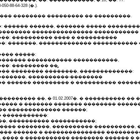
-050-88-64-328 (�.).
���� �������� ��������� �� ���������.
: ������ ������, ������� ����� ��������
 ����������� ��������������� �����������
��: ���������� ���� � ����������
�: �������, ������������� ����������� 
��� �����:
��������� ����������� �����������,
�: ��������� ��̻.
����� �������� ��������, �������������:
������, ����������-��������
���� ������ ��������� � ���������� �����
�. � ��������� ��, � 01.02.2007�. � ���������� ��
���� � ������� ������� �������� �����
�� ������������� ������;
 �����������:
���, ���������� �����������;
����� ��������, ���������� ����������, 
���� ������ � ��������������� ��������
, ���� � ����������� �������� ������ � 