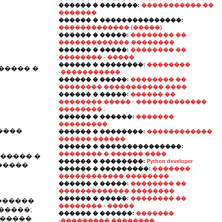
������ � �������:
����������� ��
�������
������ � ���������������:
������������� (�����)
������ � �����:
�������� ��
������������� ��������
������ � �����:
�������� ��
�������� - �����
������ � ��������:
��������
����� �
-�����������
������ � �����:
�������� ��
�������� ����������� ����
������ � �����:
������ ��
�������� ����� - �������������
�������� .
������ � ������:
�������
���������
����
������ � ��������:
������������
������ ������
������ � ���������������:
�������� � ������ ����
 ������ �
������ � ��������:
Python developer
�����
������ � ���������:
�������
������������ ��������
������ � �����:
�������� ��
������������� ��������
������ � �����:
�������� ��
������
�������� - �����
�����;
������ � ������:
�������
������
-��������� ��������