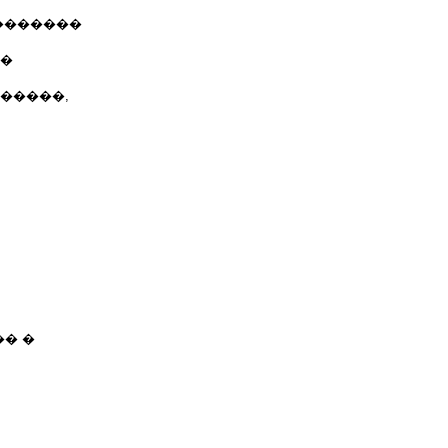
�������
��
�����,
� �