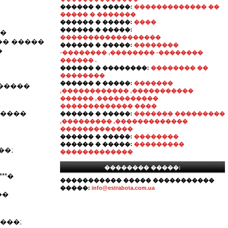
������ � �����:
������������� ��
����� � �������
������ � �����:
����
������ � �����:
��
������������������
�� �����
������ � �����:
��������
�
-�������� ,�������� -��������
������ .
������ � ��������:
�������� ��
��������
������ � �����:
�������
������
,������������ ,�����������
������ ,�����������
������������� ����
�����
������ � �����:
������� ���������
,��������� ,�������������
�������������
������ � �����:
��������
������ � �����:
���������
��;
�������������
�������� �����:
**�
����������� ����� �����������
�����:
info@estrabota.com.ua
��
���;