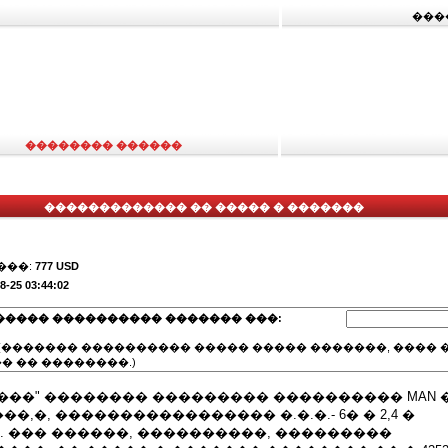
���
�������� ������
������������� �� ����� � �������
���:
777 USD
8-25 03:44:02
����� ���������� ������� ���:
(������� ���������� ����� ����� �������, ���� �
� �� ��������.)
��" �������� ��������� ���������� MAN �/
��,�, ����������������� �.�.�.- 6� � 2,4 �
�. ��� ������, ����������, ���������