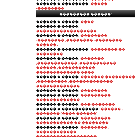
������ � ��������:
�����
-��������
��������� ������:
������ � �����:
����
������ � �����:
������������������
������ � �����:
��������
-�������� ,�������� -��������
������ .
������ � ��������:
�������� ��
��������
������ � �����:
�������
,������������ ,�����������
������ ,�����������
������������� ����
������ � �����:
������� ���������
,��������� ,�������������
�������������
������ � �����:
��������
������ � �����:
���������
�������������
������ � �����:
��� �������
������ � �����������:
������ ,
������� (���� ������)
������ � �����:
���������
����������� �� ��������
������ � �����:
�������� ,
������������
������������������ .