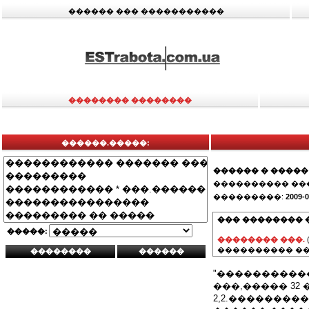
������ ��� �����������
�������� ��������
������.�����:
������ � �����
���������� ��
���������:
2009-0
��� �������� 
�����:
�������� ���.
���������� ��
"�����������
���,����� 32 �
2,2.��������