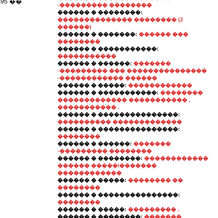
95 ��
-��������� ��������
������ � ��������:
�������������� �������� (2
������)
������ � �������:
������ ���
��������
������ � �����������:
�����������
������ � ������:
�������
-��������� ��� ���������������
-������������ ������
������ � �����:
������������
������ � �����������:
��������
������������� ����������� ,
����������� .
������ � ���������������:
���������� �������������
������ � ���������������:
��������
������ � ������:
�������
-��������� ��������
������ � ��������:
������������
������ �����\�������
������������
������ � �����:
�������� ��
��������
������ � ���������������:
��������
������ � �����:
��������� .
������ � ��������:
�������