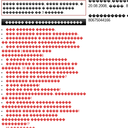
������,�����
���� ���������, ���� ������, �
20.08.2008, ����. 8 (
���� �������� � ���������
���������� �� 3 ������.
���������� 
80675044166
������ ��� ���������������
��� ������ ������.
��� ������ ����� ��������.
���������� � �������������
�� ��������� ������������
��� �������� ������������
������ (������ ���
�������������)
� ����� �������������
�������� � ����������� ��
������. 10 ������� ��������
����� �� ������� � �������
��� ���� �� ���������?
������� ����������
� ��� ������!
��� �� ��� �� ������!
���������������. ����������
�� �������!
��� ������ ������ �����
������������� ���������
����� ������ � ���� ������!
����� �� ���������
��������� �����������
��������!?