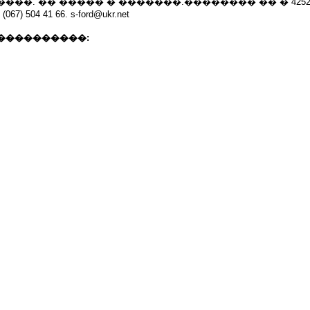
���. �� ����� � �������.�������� �� � 4252
067) 504 41 66. s-ford@ukr.net
����������: