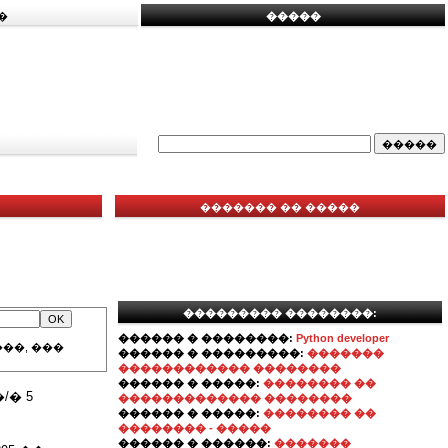
�
�����
������� �� �����
��������� ��������:
������ � ��������:
Python developer
��, ���
������ � ���������:
�������
������������ ��������
������ � �����:
�������� ��
� 5
������������� ��������
������ � �����:
�������� ��
�������� - �����
������ � ������:
�������