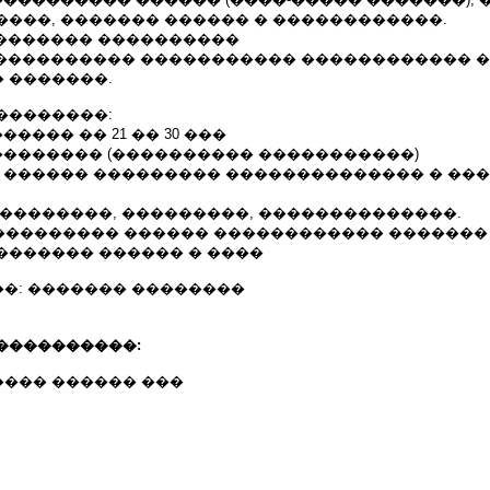
����, ������� ������ � ������������.
�������� ����������
 ����������� ����������� ������������ �
 �������.
��������:
����� �� 21 �� 30 ���
��������� (���������� �����������)
� ������ ��������� �������������� � ��
���������, ���������, ��������������.
������������ ������ ������������ �������
������� ������ � ����
�: ������� ��������
����������:
��� ������ ���