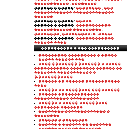
����������� . �������� .
������ � �����:
�������� , ��� .
������������ �������������
������
������ � �����:
�����
������ � �����:
�����������
������������ ��������� ,
�������� , ��������� (� . ����)
������ � �����:
������������
������ ����
���������� � ��� ����������:
��������� ��������� � �����
����� ������ ���
���� �������� ������� � �����
����������� �������� ������ ��
������� ����������� �
�.�����������
������ �� ������ �����������
����
������ �� �������� ���������
������ �������������
����������� ����� ����
������ � �����-���������-
��������-�������
�������� ������������� �
��������
������ � ��������
������ � ������ �� �������
������ ���� �� �������