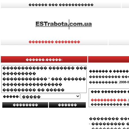
������ ��� �����������
�������� ��������
������.�����:
������ � �����
���������� ��
���������:
2008-0
��� �������� 
�����:
�������� ���.
���������� ��
�������� ��
- ���������
- �������� �