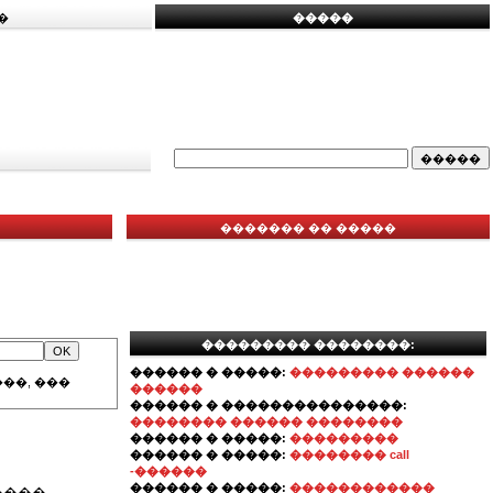
�
�����
������� �� �����
��������� ��������:
������ � �����:
��������� ������
��, ���
������
������ � ���������������:
�������� ������ ��������
������ � �����:
���������
������ � �����:
�������� call
-������
������ � �����:
������������
����,