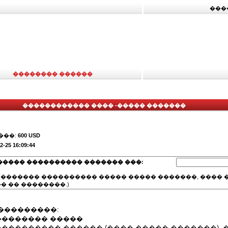
���
�������� ������
������������ ���� -����� �������
���:
600 USD
2-25 16:09:44
����� ���������� ������� ���:
(������� ���������� ����� ����� �������, ���� �
� �� ��������.)
���������:
 �������� �����
���������� ������ (����-����� �������), 