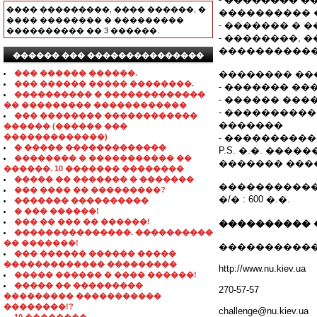
���� ���������, ���� ������, �
���������� 
���� �������� � ���������
- ������� � 
���������� �� 3 ������.
- ��������,
�����������
������ ��� ���������������
��� ������ ������.
�������� ��
��� ������ ����� ��������.
- ������� ���
���������� � �������������
- ������ ��
�� ��������� ������������
- ���������
��� �������� ������������
�������
������ (������ ���
�������������)
- ���������
� ����� �������������
P.S. �.�. ��
�������� � ����������� ��
������� ���
������. 10 ������� ��������
����� �� ������� � �������
�����������
��� ���� �� ���������?
�/� : 600 �.�.
������� ����������
� ��� ������!
��� �� ��� �� ������!
���������� 
���������������. ����������
�� �������!
�����������
��� ������ ������ �����
������������� ���������
http://www.nu.kiev.ua
����� ������ � ���� ������!
����� �� ���������
270-57-57
��������� �����������
��������!?
challenge@nu.kiev.ua