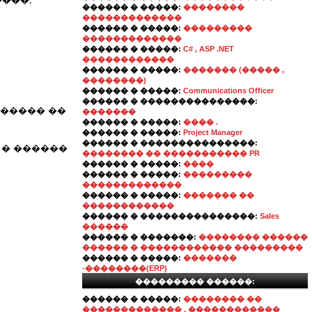
������ � �����:
��������
�������������
������ � �����:
���������
�������������
������ � �����:
C# , ASP .NET
������������
������ � �����:
������� (����� ,
��������)
������ � �����:
Communications Officer
������ � ���������������:
������ ��
�������
������ � �����:
���� .
������ � �����:
Project Manager
������ � ���������������:
 � ������
�������� �� ����������� PR
������ � �����:
����
������ � �����:
���������
�������������
������ � �����:
������� ��
������������
������ � ���������������:
Sales
������
������ � �������:
�������� ������
������ � ������������ ���������
������ � �����:
�������
-��������(ERP)
��������� ������:
������ � �����:
�������� ��
������������� , ������������