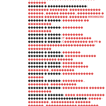
�������
������ � ���������������:
�������� ������� -������������
������ , ����� ������ , ��������� �
������ ��������� .������� 80934802392
������ � �����:
�������� ��
���������
������ � �����:
��������
���������
������ � �����:
��������
������ � �����:
IT ����������
������ � �����:
C��������� �� PR �
�������/����������/��������/
���������
������ � �����:
�������
������ � ������:
������������
����������� ������
������ � �����:
��������
������ � �����:
����������
�������� , ���������
������ � �����:
������������
������
������ � �����:
�������� ,
�������� -����������
������ � �����:
���������� ������
���������
������ � ������:
���� �����������
������ � ���������������:
����� -
�������� , ��������� ������
������ , ������������ �������� .