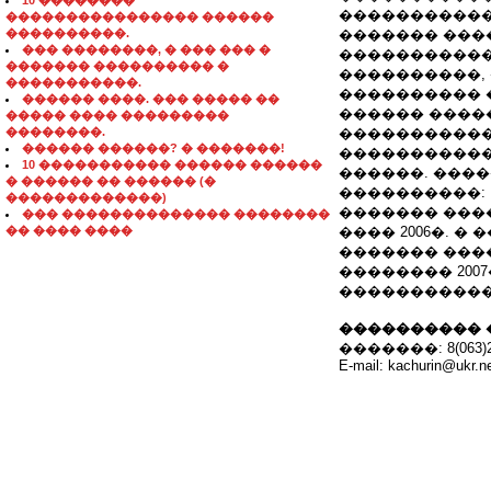
10 ��������
������������
���������������� ������
����������.
������� ���
��� ��������, � ��� ��� �
������������
������� ���������� �
����������, 
�����������.
���������� 
������ ����. ��� ����� ��
������ ����
����� ���� ���������
��������.
�����������
������ ������? � �������!
�����������
10 ����������� ������ ������
������. ����
� ������ �� ������ (�
����������:
�������������)
������� ����
��� �������������� ��������
�� ���� ����
���� 2006�. 
������� ���
�������� 200
�����������
���������� 
�������: 8(063)28
E-mail: kachurin@ukr.n