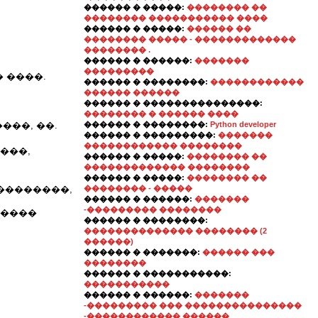
������ � �����:
�������� ��
�������� ����������� ����
������ � �����:
������ ��
�������� ����� - �������������
�������� .
������ � ������:
�������
���������
 ����.
������ � ��������:
������������
������ ������
������ � ���������������:
�������� � ������ ����
����, ��.
������ � ��������:
Python developer
������ � ���������:
�������
������������ ��������
���,
������ � �����:
�������� ��
������������� ��������
������ � �����:
�������� ��
. ��������,
�������� - �����
������ � ������:
�������
-��������� ��������
�����
������ � ��������:
�������������� �������� (2
������)
������ � �������:
������ ���
��������
������ � �����������:
�����������
������ � ������:
�������
-��������� ��� ���������������
-������������ ������