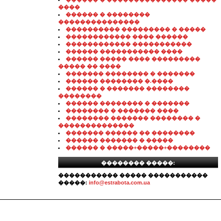
����
������ � ��������
���������������
���������� ��������� � �����
������������ ���� ������
������������ �����������
������ ����������� ����
������ ����� ���� ���������
����� �� ����
������� �������� � �������
������ �������� �.����
������ � ������� ��������
��������
������ �������� � �������
�������� � ������� ����
�������� ������� �������� �
��������������
������� ������ �� ��������
������ ������� � �����
������ � �����+�����+��������
�������� �����:
����������� ����� �����������
�����:
info@estrabota.com.ua