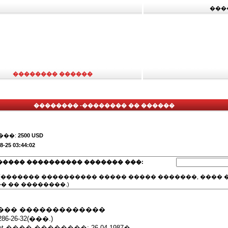
���
�������� ������
�������� -�������� �� ������
���:
2500 USD
8-25 03:44:02
����� ���������� ������� ���:
(������� ���������� ����� ����� �������, ���� �
� �� ��������.)
��� �������������
6-26-32(���.)
kr.net ���� ��������: 26.04.1987�.