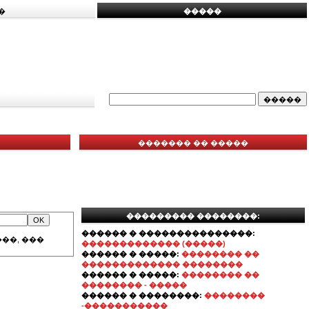
�
�����
������� �� �����
��������� ��������:
������ � ���������������:
��, ���
������������� (�����)
������ � �����:
�������� ��
������������� ��������
������ � �����:
�������� ��
�������� - �����
������ � ��������:
��������
-�����������