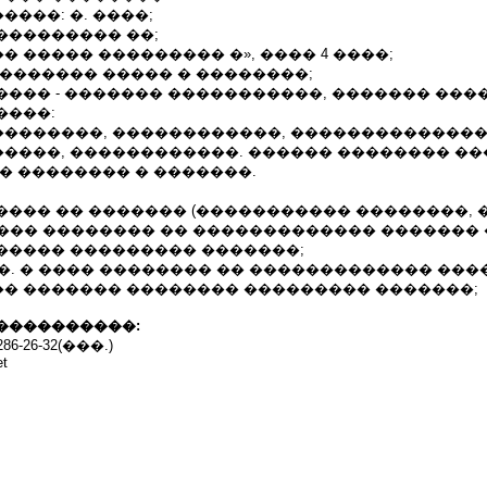
���: �. ����;
��������� ��;
 ����� ��������� �», ���� 4 ����;
������� ����� � ��������;
���� - ������� �����������, ������� ���
����:
�������, ������������, ��������������
����, ������������. ������ �������� ��
� �������� � �������.
��� �� ������� (����������� ��������, �
� ���� �������� �� ������������� �������
����� ��������� �������;
7�. � ���� �������� �� ������������� ���
� ������� �������� ��������� �������;
����������:
6-26-32(���.)
et