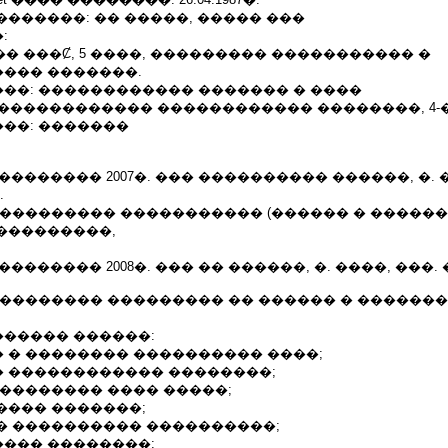
������: �� �����, ����� ���
:
�� ���Ȼ, 5 ����, ��������� ����������� �
��� �������.
��: ������������ ������� � ����
������������� ������������ ��������, 4-�
��: �������
 � �������� 2007�. ��� ���������� ������, �. 
.
���������� ����������� (������ � ������
���������,
 � �������� 2008�. ��� �� ������, �. ����, ���
��������� ��������� �� ������ � ������
����� ������:
 � �������� ���������� ����;
 ������������ ��������;
��������� ���� �����;
���� �������;
� ���������� ����������;
��� ��������: