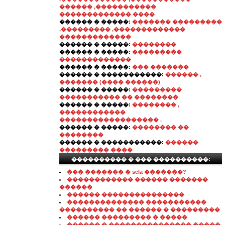
������ ,�����������
������������� ����
������ � �����:
������� ���������
,��������� ,�������������
�������������
������ � �����:
��������
������ � �����:
���������
�������������
������ � �����:
��� �������
������ � �����������:
������ ,
������� (���� ������)
������ � �����:
���������
����������� �� ��������
������ � �����:
�������� ,
������������
������������������ .
������ � �����:
�������� ��
��������
������ � �����������:
������
��������� ����
���������� � ��� ����������:
��� ������� � sela �������?
������������ ������ �������
������
������ ���������������
�������������� �����������
���������� �� ������ � ���������
������ ��������� � �����
������ � ��������������� �����