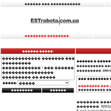
������ ��� �����������
�������� ��������
������.�����:
������ � �����
���������� ��
���������:
2009-0
��� �������� 
�����:
�������� ���.
���������� ��
������� ���
�������: 8(063)28
E-mail: kachurin@u