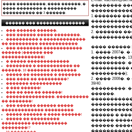
���� ���������, ���� ������, �
�������� ���
���� �������� � ���������
�����������
���������� �� 3 ������.
1.������� ��
�����������
������ ��� ���������������
�����������
��� ������ ������.
2. ������� �
��� ������ ����� ��������.
�����������
���������� � �������������
�� ��������� ������������
���� ������:
��� �������� ������������
1. ���� 2007�.
������ (������ ���
�������������)
���������, 13
� ����� �������������
���������: 
�������� � ����������� ��
���������� 
������. 10 ������� ��������
���������);
����� �� ������� � �������
2. ���� 2008�.
��� ���� �� ���������?
39/40.
������� ����������
� ��� ������!
���������: 
��� �� ��� �� ������!
������.
���������������. ����������
�����������
�� �������!
�����������
��� ������ ������ �����
�����������
������������� ���������
����� ������ � ���� ������!
������ � ��
����� �� ���������
������ ����
��������� �����������
������ ����
��������!?
�����������