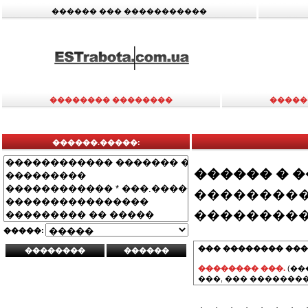
������ ��� �����������
�������� ��������
�����
������.�����:
������ � 
���������
���������
�����:
��� �������� ���
�������� ���.
(��
���, ��� ��������