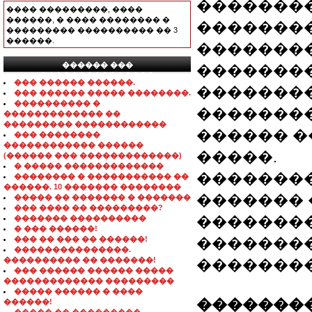
�������
���� ���������, ����
������, � ���� �������� �
�������
��������� ���������� �� 3
������.
�������
������ ���
�������
���������������
��� ������ ������.
��������
��� ������ ����� ��������.
���������� �
��������
������������� ��
��������� ������������
������ �
��� ��������
������������ ������
�����.
(������ ��� �������������)
� ����� �������������
��������
�������� � ����������� ��
������. 10 ������� ��������
������� 
����� �� ������� � �������
��� ���� �� ���������?
��������
������� ����������
� ��� ������!
��� �� ��� �� ������!
��������
���������������.
���������� �� �������!
��������
��� ������ ������ �����
������������� ���������
����� ������ � ����
��������
������!