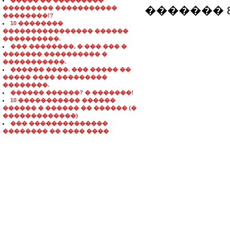
����� �� ���������
������� 80
��������� �����������
��������!?
10 ��������
���������������� ������
����������.
��� ��������, � ��� ��� �
������� ���������� �
�����������.
������ ����. ��� ����� ��
����� ���� ���������
��������.
������ ������? � �������!
10 ����������� ������
������ � ������ �� ������ (�
�������������)
��� ��������������
�������� �� ���� ����