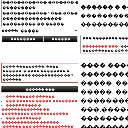
������ � 
���������
���������
�����:
��� �������� ���
�������� ���.
(��
���������� ��� �
���� ���
���� ���������, ����
������, � ���� �������� �
��������
��������� ���������� �� 3
������.
�����, ���
������ ���
�����: �
���������������
��� ������ ������.
��������
��� ������ ����� ��������.
���������� �
���.����
������������� ��
��������� ������������
��������
��� ��������
������������ ������
���������
(������ ��� �������������)