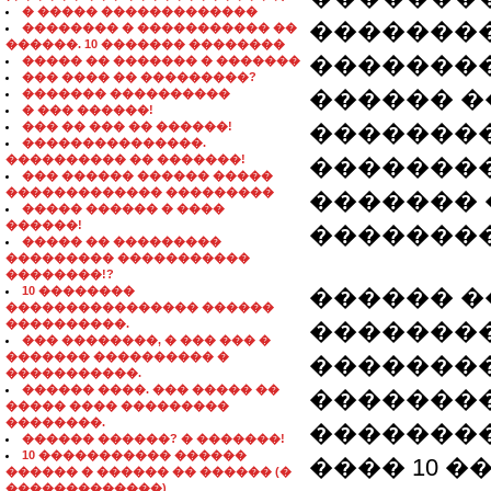
� ����� �������������
��������
�������� � ����������� ��
������. 10 ������� ��������
�������
����� �� ������� � �������
��� ���� �� ���������?
������ �
������� ����������
� ��� ������!
��� �� ��� �� ������!
��������
���������������.
���������� �� �������!
��������
��� ������ ������ �����
������������� ���������
������� 
����� ������ � ����
������!
��������
����� �� ���������
��������� �����������
��������!?
10 ��������
������ �
���������������� ������
����������.
��������
��� ��������, � ��� ��� �
������� ���������� �
��������
�����������.
������ ����. ��� ����� ��
�������
����� ���� ���������
��������.
��������
������ ������? � �������!
10 ����������� ������
���� 10 ��
������ � ������ �� ������ (�
�������������)