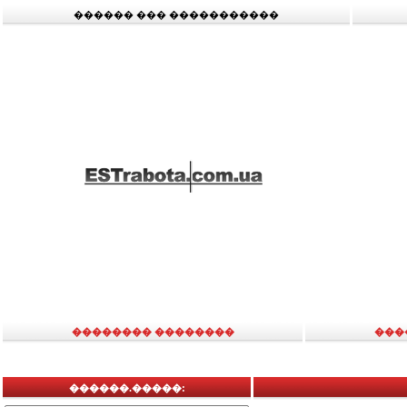
������ ��� �����������
�������� ��������
���
������.�����: