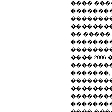
���� ���
��������
�������
��������
�� �����
��������
�������� 
���� 200
��������
�������,
�������
��������
��������
�������
���� ���