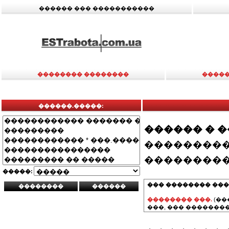
������ ��� �����������
�������� ��������
�����
������.�����:
������ � 
���������
���������
�����:
��� �������� ���
�������� ���.
(��
���, ��� ��������