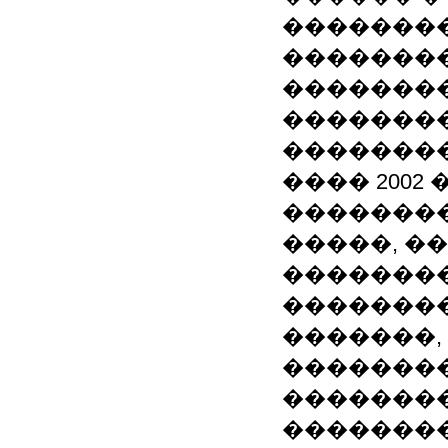
��������
��������
�������
��������
�������� 
���� 2002
��������
�����, �
�������
�������
�������,
�������
��������
��������