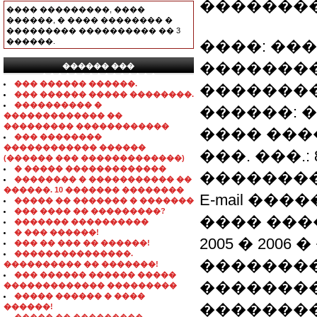
�������
���� ���������, ����
������, � ���� �������� �
��������� ���������� �� 3
������.
����: ��
��������
������ ���
���������������
��� ������ ������.
�������
��� ������ ����� ��������.
���������� �
������: �
������������� ��
��������� ������������
���� �����
��� ��������
������������ ������
���. ���.: 8(
(������ ��� �������������)
� ����� �������������
��������
�������� � ����������� ��
������. 10 ������� ��������
E-mail ������
����� �� ������� � �������
��� ���� �� ���������?
���� ���
������� ����������
� ��� ������!
2005 � 200
��� �� ��� �� ������!
���������������.
��������
���������� �� �������!
��� ������ ������ �����
�������
������������� ���������
����� ������ � ����
�������
������!