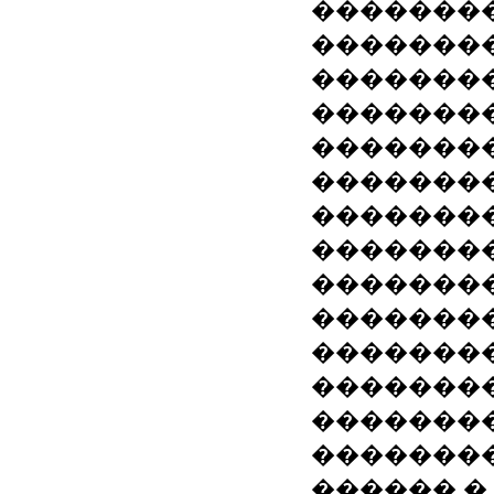
��������
��������
��������
��������
��������
��������
��������
�������
��������
��������
�������
��������
�������
�������
������ �