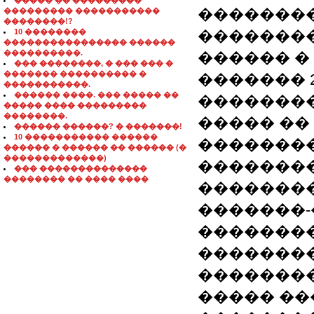
����� �� ���������
�������
��������� �����������
��������!?
10 ��������
�������
���������������� ������
����������.
������ �
��� ��������, � ��� ��� �
������� ���������� �
������� 2
�����������.
������ ����. ��� ����� ��
��������
����� ���� ���������
��������.
����� ��
������ ������? � �������!
10 ����������� ������
��������
������ � ������ �� ������ (�
�������������)
��������
��� ��������������
�������� �� ���� ����
��������
�������
��������
��������
��������
����� �