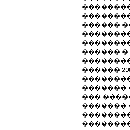
�������
��������
������ �
�������
�������
������ �
��������
������ 200
��������
������� 
��� ����
�������
��������
��������