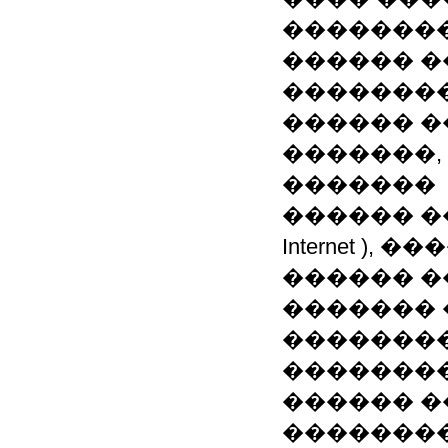
�������
������ �
�������
������ �
�������,
�������
������ ����
Internet ), �
������ �
������� 
��������
�������
������ �
��������