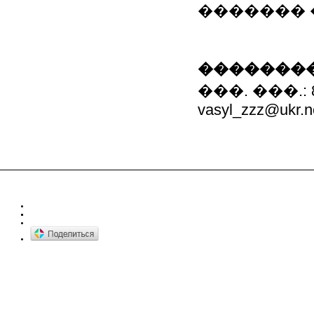
������� 
��������
���. ���.: 8(
vasyl_zzz@ukr.n