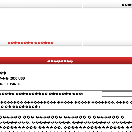
���
�������� ������
��������
���
���:
2000 USD
8-16 03:44:02
����� ���������� ������� ���:
(������� ���������� ����� ����� �������, ���� �
� �� ��������.)
������ ��� ������� ������ � ������� �
��������, ����������, ���������� �����
��������� ������, ���������������� ����,