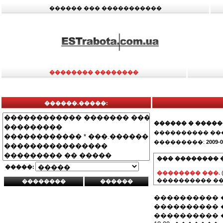
������ ��� �����������
�������� ��������
������.�����:
������ � ����
���������� ��
���������:
2009-0
��� �������� 
�����:
�������� ���.
���������� ��
���������� 
���������� 
���������� �