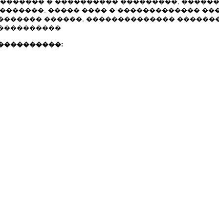
��, ������� � ���������� ���������, ����
�������, ����� ���� � ������������� ��
������� ������, �������������� ������
����������
����������: