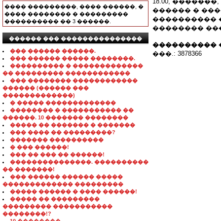
18.00, �����
���� ���������, ���� ������, �
������ � ���
���� �������� � ���������
���������� 
���������� �� 3 ������.
�������� ��
������ ��� ���������������
���������� 
��� ������ ������.
���.: 3878366
��� ������ ����� ��������.
���������� � �������������
�� ��������� ������������
��� �������� ������������
������ (������ ���
�������������)
� ����� �������������
�������� � ����������� ��
������. 10 ������� ��������
����� �� ������� � �������
��� ���� �� ���������?
������� ����������
� ��� ������!
��� �� ��� �� ������!
���������������. ����������
�� �������!
��� ������ ������ �����
������������� ���������
����� ������ � ���� ������!
����� �� ���������
��������� �����������
��������!?