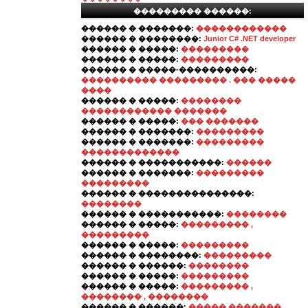
��������� ������:
������ � �������:
������������
������ � ��������:
Junior C# .NET developer
������ � �����:
���������
������ � �����:
���������
������ � �����-����������:
���������� ��������� . ��� �����
����
������ � �����:
��������
������������ �������
������ � �����:
��� �������
������ � �������:
���������
������ � �������:
���������
�������������
������ � �����������:
������
������ � �������:
���������
���������
������ � ���������������:
��������
������ � �����������:
��������
������ � �����:
��������� ,
���������
������ � �����:
���������
������ � ��������:
���������
������ � ������:
��������
������ � �����:
���������
������ � �����:
��������� ,
�������� , ��������
������ � ������:
����� �������