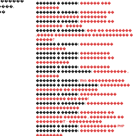
��������
������ � �����:
������ ���
����,
�������
��
������ � �����:
�������� ��
������������� ��������
������ � �����:
�������� ��
�������� - �����
������ � �������:
��� �� ��������
,����� ����������� ����������� �
�����?
������ � �����:
����������
���������
������ � �����:
���������
������ � �����:
�������� ��
����������
������ � �����:
���������
������ � ���������:
���������� ,
�������
������ � �����:
Web �����������
������ � �����������:
���������
�������� �� ��������
������ � �����:
�����������
��������� ��� ���!
������ � �������:
�����������
�������������
������ � �����:
�������� ��
�������� ������� , �������� ��
��������IT - ����������
������ � �����:
����������� PHP
������ � �����:
�������� ��
��������