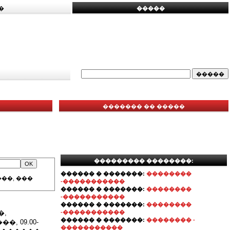
�
�����
������� �� �����
��������� ��������:
������ � �������:
��������
��, ���
-�����������
������ � �������:
��������
-�����������
������ � �������:
��������
�,
-�����������
������ � �������:
�������� -
 09.00-
�����������