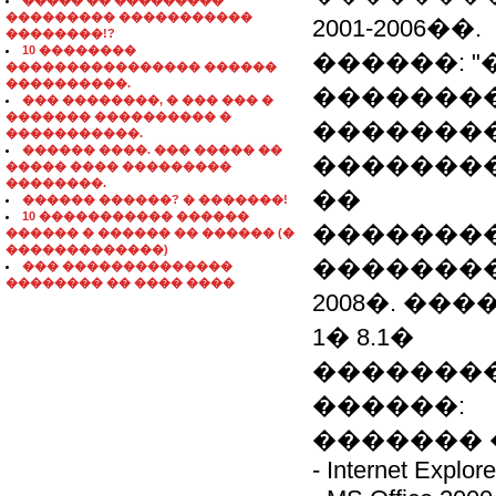
����� �� ���������
��������� �����������
2001-2006��.
��������!?
10 ��������
������: 
���������������� ������
����������.
��������
��� ��������, � ��� ��� �
������� ���������� �
����������
�����������.
������ ����. ��� ����� ��
��������
����� ���� ���������
��������.
��
������ ������? � �������!
10 ����������� ������
��������
������ � ������ �� ������ (�
�������������)
��������
��� ��������������
�������� �� ���� ����
2008�. �
1� 8.1�
��������
������:
������� ��: 
- Internet Explore