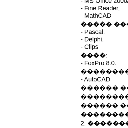
- MS Office 2000
- Fine Reader,
- MathCAD
����� ��
- Pascal,
- Delphi.
- Clips
����:
- FoxPro 8.0.
��������
- AutoCAD
������ �
��������
������ ��
�������
2. �����