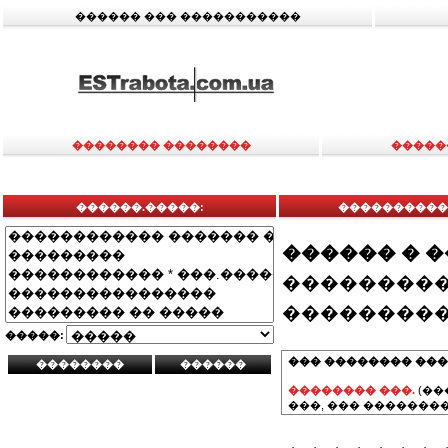
������ ��� �����������
�������� ��������
�����
������.�����:
����������� 
������ � 
���������
���������
�����:
��� �������� ���
�������� ���.
(��
���, ��� ��������