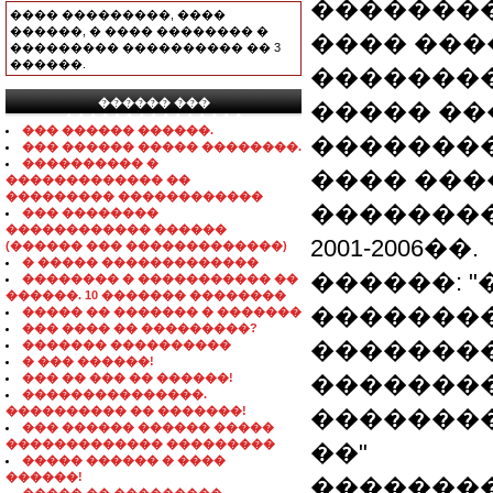
��������
���� ���������, ����
������, � ���� �������� �
���� �����
��������� ���������� �� 3
������.
��������
������ ���
����� ��
���������������
��� ������ ������.
��������
��� ������ ����� ��������.
���������� �
���� ����
������������� ��
��������� ������������
��������
��� ��������
������������ ������
2001-2006��.
(������ ��� �������������)
� ����� �������������
������: 
�������� � ����������� ��
������. 10 ������� ��������
�������
����� �� ������� � �������
��� ���� �� ���������?
�������
������� ����������
� ��� ������!
��� �� ��� �� ������!
����������
���������������.
���������� �� �������!
��������
��� ������ ������ �����
������������� ���������
��"
����� ������ � ����
������!
��������