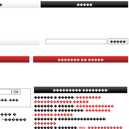
�
�����
������� �� �����
��������� ��������:
������ � �����:
��������
��, ���
������������ �����
������ � �����:
������������
������ � ��������:
��������
��� �
������ ������
 .+������
������ � ���������������:
�������
������ � ������:
Web -�����������