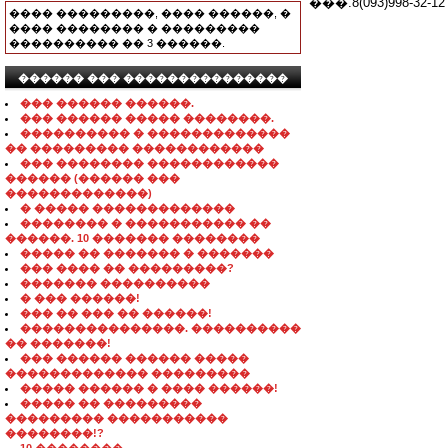
���.8(093)998-
���� ���������, ���� ������, �
���� �������� � ���������
���������� �� 3 ������.
������ ��� ���������������
��� ������ ������.
��� ������ ����� ��������.
���������� � �������������
�� ��������� ������������
��� �������� ������������
������ (������ ���
�������������)
� ����� �������������
�������� � ����������� ��
������. 10 ������� ��������
����� �� ������� � �������
��� ���� �� ���������?
������� ����������
� ��� ������!
��� �� ��� �� ������!
���������������. ����������
�� �������!
��� ������ ������ �����
������������� ���������
����� ������ � ���� ������!
����� �� ���������
��������� �����������
��������!?