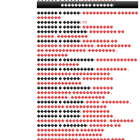
��������� ������:
������ � �����:
���������� ������
�������
������ � �����:
!!!!
������ � �����:
���������
������ � �������:
�������� ��
����� , ���������
������ � �����:
�������� ��
������ � ��������� , ����������
�� ������������ .�������� ,
���������
������ � ���������:
������������
������ ������
������ � ���������:
��������� ,
���������� �����������
������ � �����:
���������
�������������
������ � ��������:
������
���������� ����������� ,
��������� , ����������
������ � ������:
���� -�������� ,
�������� ������������
������ � �����:
��������
������ � �����:
��������� ,
�������� ������������ , �������
������ � �������:
������� ��
����������� � �������
�������������������
������������ ��������� ����