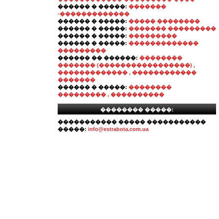
������ � �����:
�������
-�������������
������ � �����:
����� ��������
������ � �����:
������� ���������
������ � �����:
���������
������ � �����:
�������������
���������
������ �� ������:
��������
������� (�����������������) ,
������������� , ������������
�������
������ � �����:
��������
��������� , ����������
�������� �����:
����������� ����� �����������
�����:
info@estrabota.com.ua