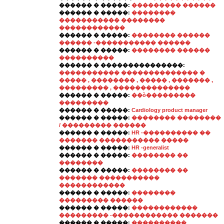
������ � �����:
��������� ������
������ � �����:
��������
����������� ��������
������������
������ � �����:
�������� ������
������ -����������� ������
������ � �����:
�������� ������
����������
������ � ���������������:
����������� �������������� �
����� , �������� , ����� , ������� ,
��������� , ��������������
������ � �����:
��ò���������
���������
������ � �����:
Cardiology product manager
������ � �����:
�������� ��������
/ ��������� ������
������ � �����:
HR -���������� ��
������� ����������� �����
������ � �����:
HR -generalist
������ � �����:
�������� ��
��������
������ � �����:
�������� ��
������� �����������
������������
������ � �����:
��������
��������� ������
������ � �����:
������������
��������� -������������ �������
������ � �����:
����������