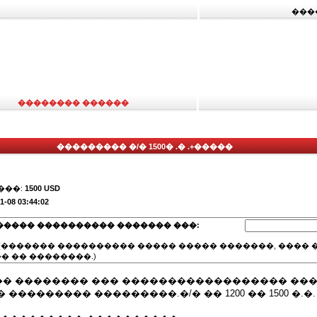
���
�������� ������
��������� �/� 1500� .� .+�����
���:
1500 USD
1-08 03:44:02
����� ���������� ������� ���:
(������� ���������� ����� ����� �������, ���� �
� �� ��������.)
� �������� ��� ������������������ ���
��������� ���������.�/� �� 1200 �� 1500 �.�.