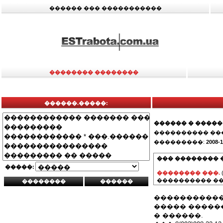
������ ��� �����������
�������� ��������
������.�����:
������ � �����
���������� ��
���������:
2008-1
��� �������� 
�����:
�������� ���.
���������� ��
�����������
����� ������ 
� ������.