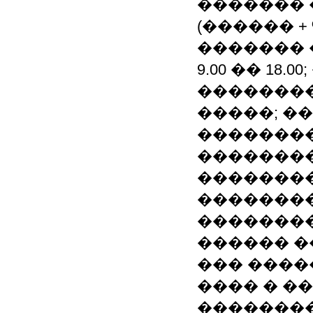
������� �
(������ +
������� 
9.00 �� 18
��������
�����; �
�������
�������
��������
�������
�������
������ �� �
��� ������
���� � ��
�������