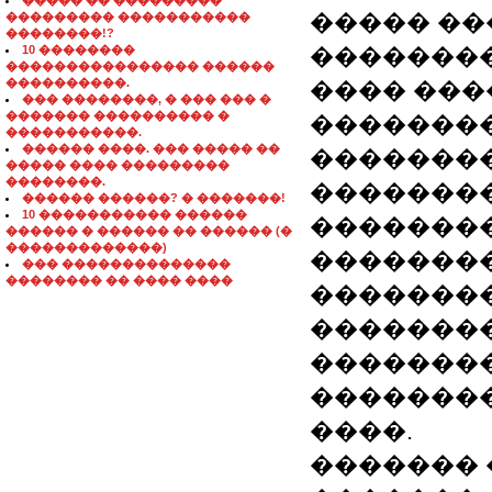
����� �� ���������
����� ��
��������� �����������
��������!?
10 ��������
��������
���������������� ������
����������.
���� ���
��� ��������, � ��� ��� �
������� ���������� �
�����������
�����������.
������ ����. ��� ����� ��
�������
����� ���� ���������
��������.
�������
������ ������? � �������!
10 ����������� ������
�������
������ � ������ �� ������ (�
�������������)
�������
��� ��������������
�������� �� ���� ����
��������
�������
��������
��������
����.
������� 