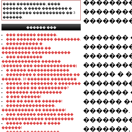
��������
���� ���������, ����
������, � ���� �������� �
��������
��������� ���������� �� 3
������.
��������
������ ���
���������������
��� ������ ������.
������� 
��� ������ ����� ��������.
���������� �
��������
������������� ��
��������� ������������
��������
��� ��������
������������ ������
��������
(������ ��� �������������)
� ����� �������������
����� � 
�������� � ����������� ��
������. 10 ������� ��������
�������
����� �� ������� � �������
��� ���� �� ���������?
������� 
������� ����������
� ��� ������!
������ 
��� �� ��� �� ������!
���������������.
�������.
���������� �� �������!
��� ������ ������ �����
��������
������������� ���������
����� ������ � ����
�������, 2
������!