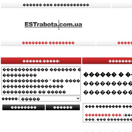
������ ��� �����������
�������� ��������
����
������.�����:
�������
������ � 
���������
���������
�����:
��� �������� ���
�������� ���.
(��
���, ��� ��������