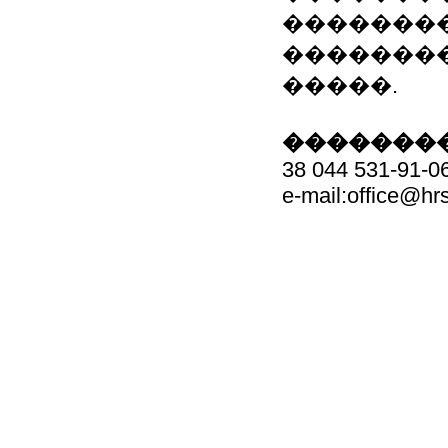
��������
��������
�����.
��������
38 044 531-91-0
e-mail:office@h