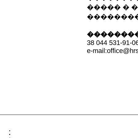
����� � 
��������
��������
38 044 531-91-0
e-mail:office@h