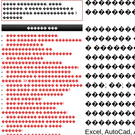
��������
���� ���������, ����
������, � ���� �������� �
��������
��������� ���������� �� 3
������.
�������
������ ���
���������������
��� ������ ������.
������� 
��� ������ ����� ��������.
���������� �
� ������
������������� ��
��������� ������������
��������
��� ��������
������������ ������
��������
(������ ��� �������������)
� ����� �������������
���������
�������� � ����������� ��
������. 10 ������� ��������
���; ��; 
����� �� ������� � �������
��� ���� �� ���������?
������� 
������� ����������
� ��� ������!
��������
��� �� ��� �� ������!
���������������.
��������
���������� �� �������!
��� ������ ������ �����
���������
������������� ���������
����� ������ � ����
Excel, Auto
������!