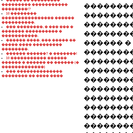
����� �� ���������
�������
��������� �����������
��������!?
10 ��������
�������
���������������� ������
����������.
�������
��� ��������, � ��� ��� �
������� ���������� �
��������
�����������.
������ ����. ��� ����� ��
������ �
����� ���� ���������
��������.
�������
������ ������? � �������!
10 ����������� ������
��������
������ � ������ �� ������ (�
�������������)
��������
��� ��������������
�������� �� ���� ����
��������
�������
��������
��������
��������
��������