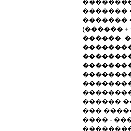
��������
������� 
������� �
(������ +
������, ��
��������
��������
�������
��������
�������
�������
������ �� �
��� ������
���� - ��
��������