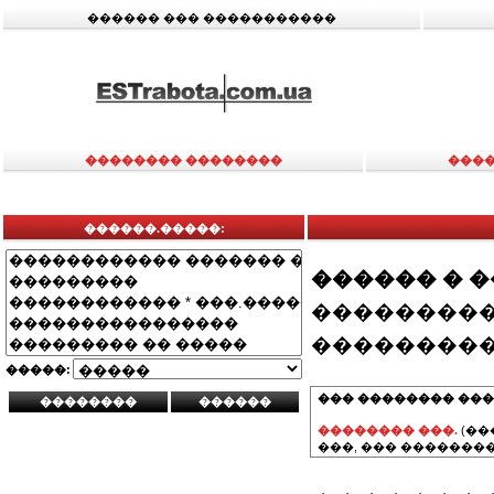
������ ��� �����������
�������� ��������
����
������.�����:
������ � 
���������
���������
�����:
��� �������� ���
�������� ���.
(��
���, ��� ��������