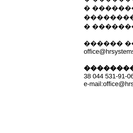
� ������
��������
� ������
������ ��
office@hrsystem
��������
38 044 531-91-0
e-mail:office@h