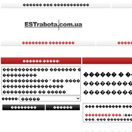
������ ��� �����������
�������� ��������
����
������.�����:
������ � 
���������
���������
�����:
��� �������� ���
�������� ���.
(��
���, ��� ��������