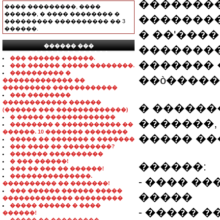
�������
���� ���������, ����
������, � ���� �������� �
��������
��������� ���������� �� 3
������.
� ��'���
������ ���
��������
���������������
��� ������ ������.
������� 
��� ������ ����� ��������.
���������� �
��ò����
������������� ��
��������� ������������
��� ��������
������������ ������
� ������
(������ ��� �������������)
� ����� �������������
�������,
�������� � ����������� ��
������. 10 ������� ��������
����� ��
����� �� ������� � �������
��� ���� �� ���������?
������� ����������
� ��� ������!
������:
��� �� ��� �� ������!
���������������.
- ���� �
���������� �� �������!
��� ������ ������ �����
�����
������������� ���������
����� ������ � ����
- ����� 
������!