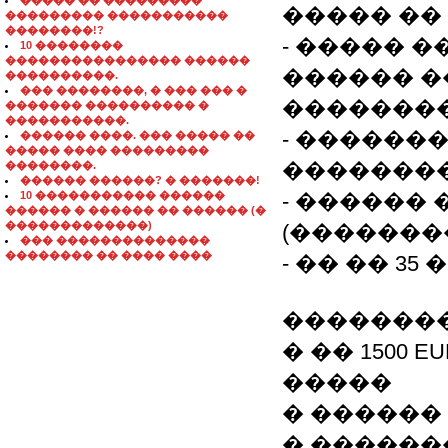
����� �� ���������
����� ��
��������� �����������
��������!?
- ����� �
10 ��������
���������������� ������
������ �
����������.
��� ��������, � ��� ��� �
��������
������� ���������� �
�����������.
- ������
������ ����. ��� ����� ��
����� ���� ���������
�������
��������.
������ ������? � �������!
10 ����������� ������
- ������
������ � ������ �� ������ (�
�������������)
(�������
��� ��������������
�������� �� ���� ����
- �� �� 35
��������
� �� 1500
�����
� ������ 
� ������