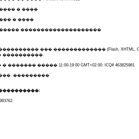
����� � ����
���� � ����
������� ��������������������
�������� ��� ������������� (Flash, XHTML, CSS
 ����������.
������ ����� 11:00-19:00 GMT+02:00: ICQ# 463825981
���: ���������
����������:
93762