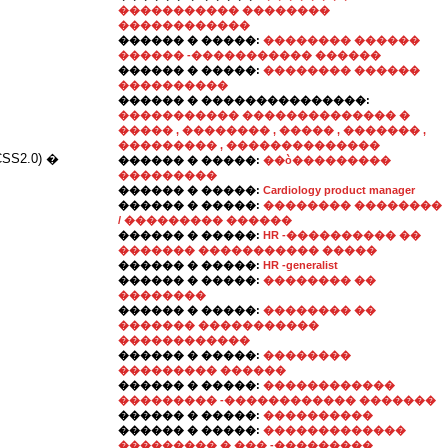
����������� ��������
������������
������ � �����:
�������� ������
������ -����������� ������
������ � �����:
�������� ������
����������
������ � ���������������:
����������� �������������� �
����� , �������� , ����� , ������� ,
��������� , ��������������
2.0) �
������ � �����:
��ò���������
���������
������ � �����:
Cardiology product manager
������ � �����:
�������� ��������
/ ��������� ������
������ � �����:
HR -���������� ��
������� ����������� �����
������ � �����:
HR -generalist
������ � �����:
�������� ��
��������
������ � �����:
�������� ��
������� �����������
������������
������ � �����:
��������
��������� ������
������ � �����:
������������
��������� -������������ �������
������ � �����:
����������
������ � �����:
�������������
��������� � ��� -���������