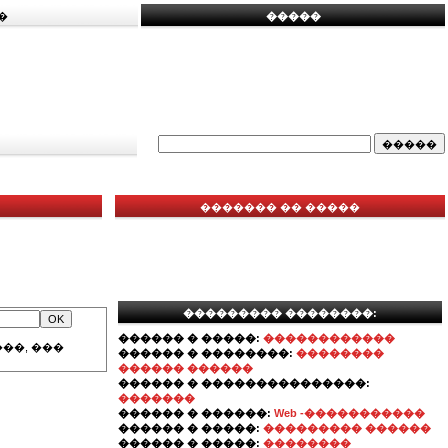
�
�����
������� �� �����
��������� ��������:
������ � �����:
������������
��, ���
������ � ��������:
��������
������ ������
������ � ���������������:
�������
������ � ������:
Web -�����������
������ � �����:
��������� ������
������ � �����:
��������