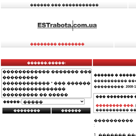
������ ��� �����������
�������� ��������
������.�����:
������ � �����
���������� ��
���������:
2008-1
��� �������� 
�����:
�������� ���.
���������� ��
����������
:
1. ������� ����