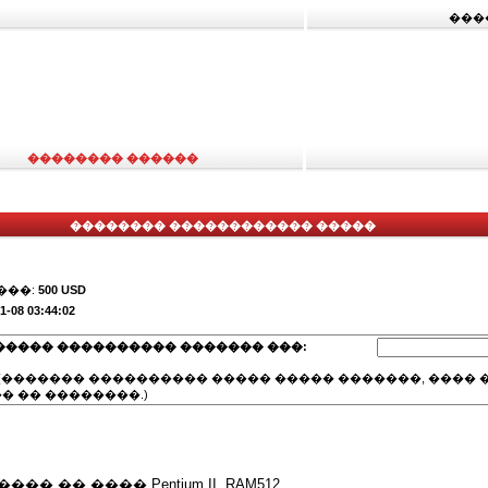
���
�������� ������
�������� ������������ �����
���:
500 USD
1-08 03:44:02
����� ���������� ������� ���:
(������� ���������� ����� ����� �������, ���� �
� �� ��������.)
�� �� ���� Pentium II, RAM512