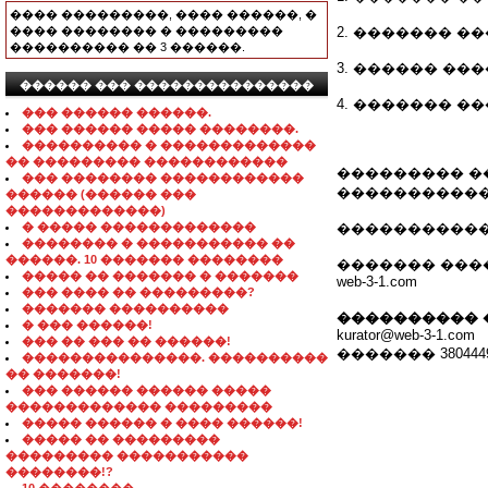
���� ���������, ���� ������, �
���� �������� � ���������
2. ������� �
���������� �� 3 ������.
3. ������ ��
������ ��� ���������������
4. ������� 
��� ������ ������.
��� ������ ����� ��������.
���������� � �������������
�� ��������� ������������
��������� ���
��� �������� ������������
�����������
������ (������ ���
�������������)
� ����� �������������
����������� � �
�������� � ����������� ��
������. 10 ������� ��������
������� ���
����� �� ������� � �������
web-3-1.com
��� ���� �� ���������?
������� ����������
���������� 
� ��� ������!
kurator@web-3-1.com
��� �� ��� �� ������!
������� 3804449
���������������. ����������
�� �������!
��� ������ ������ �����
������������� ���������
����� ������ � ���� ������!
����� �� ���������
��������� �����������
��������!?