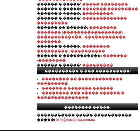
������ � �����:
����� ��������
������ � �����:
������� ���������
������ � �����:
���������
������ � �����:
�������������
���������
������ �� ������:
��������
������� (�����������������) ,
������������� , ������������
�������
������ � �����:
��������
��������� , ����������
������ � �����������:
�������
-��������
������ � �����:
���������
���������� � ��� ����������:
�������� �� �������������
���������
������ � ������� ������
�������� ��� ����� ������ �
���������������
�������� �����:
����������� ����� �����������
�����:
info@estrabota.com.ua