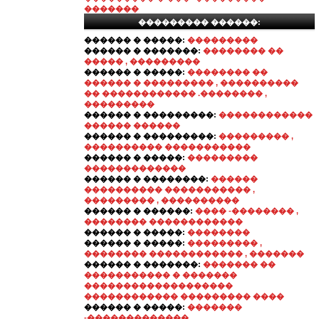
�������
��������� ������:
������ � �����:
���������
������ � �������:
�������� ��
����� , ���������
������ � �����:
�������� ��
������ � ��������� , ����������
�� ������������ .�������� ,
���������
������ � ���������:
������������
������ ������
������ � ���������:
��������� ,
���������� �����������
������ � �����:
���������
�������������
������ � ��������:
������
���������� ����������� ,
��������� , ����������
������ � ������:
���� -�������� ,
�������� ������������
������ � �����:
��������
������ � �����:
��������� ,
�������� ������������ , �������
������ � �������:
������� ��
����������� � �������
�������������������
������������ ��������� ����
������ � �����:
�������
-�������������