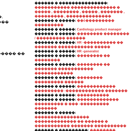
������ � ���������������:
����������� �������������� �
����� , �������� , ����� , ������� ,
,
��������� , ��������������
������ � �����:
��ò���������
���
���������
������ � �����:
Cardiology product manager
������ � �����:
�������� ��������
/ ��������� ������
������ � �����:
HR -���������� ��
������� ����������� �����
������ � �����:
HR -generalist
������ ��
������ � �����:
�������� ��
��������
������ � �����:
�������� ��
������� �����������
������������
������ � �����:
��������
��������� ������
������ � �����:
������������
��������� -������������ �������
������ � �����:
����������
������ � �����:
�������������
��������� � ��� -���������
�������
������ � �����:
�����������������
������������� �� ������ �
����������� ������� ����������
������ � ���������:
��������