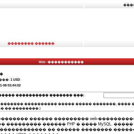
���
�������� ������
Web -�����������
��
���:
1 USD
1-08 03:44:02
����� ���������� ������� ���:
(������� ���������� ����� ����� �������, ���� �
� �� ��������.)
�������� ������ ��������� web-����������
 ��������� ������ PHP � ���� MySQL. �����
 ������������ �� ������ �������� �����