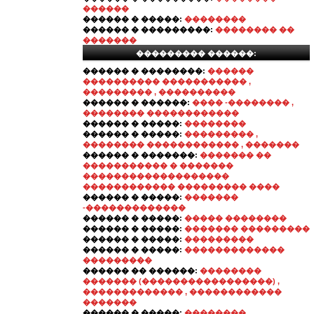
������
������ � �����:
��������
������ � ���������:
�������� ��
�������
��������� ������:
������ � ��������:
������
���������� ����������� ,
��������� , ����������
������ � ������:
���� -�������� ,
�������� ������������
������ � �����:
��������
������ � �����:
��������� ,
�������� ������������ , �������
������ � �������:
������� ��
����������� � �������
�������������������
������������ ��������� ����
������ � �����:
�������
-�������������
������ � �����:
����� ��������
������ � �����:
������� ���������
������ � �����:
���������
������ � �����:
�������������
���������
������ �� ������:
��������
������� (�����������������) ,
������������� , ������������
�������
������ � �����:
��������