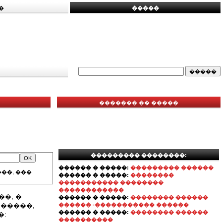
�
�����
������� �� �����
��������� ��������:
������ � �����:
��������� ������
��, ���
������ � �����:
��������
����������� ��������
������������
�, �
������ � �����:
�������� ������
 �����,
������ -����������� ������
������ � �����:
�������� ������
�:
����������