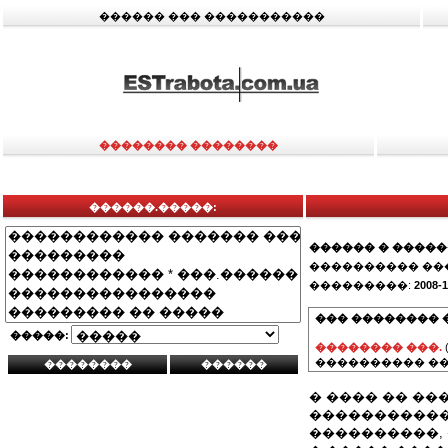
������ ��� �����������
�������� ��������
������.�����:
������ � ����
���������� ��
���������:
2008-1
��� �������� 
�����:
�������� ���.
���������� ��
� ���� �� ��
������������
����������,