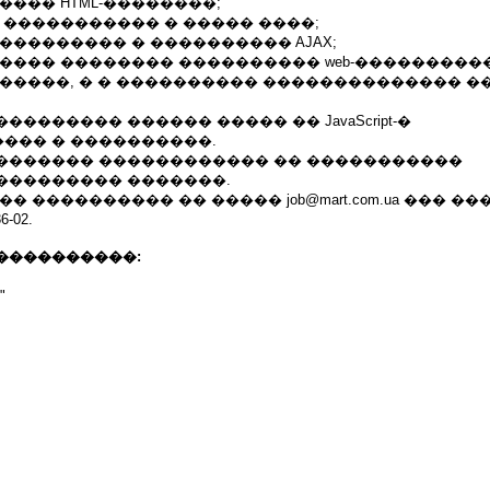
���� HTML-��������;
 ����������� � ����� ����;
��������� � ���������� AJAX;
���� �������� ���������� web-����������
������, � � ���������� �������������� �
������� ������ ����� �� JavaScript-�
��� � ����������.
������� ������������ �� �����������
��������� �������.
� ���������� �� ����� job@mart.com.ua ��� �
-02.
����������:
"