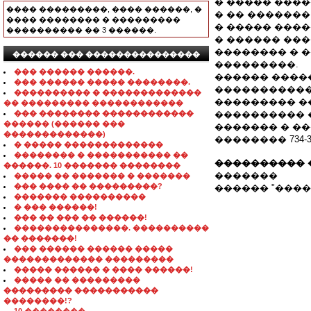
� ����� ����
���� ���������, ���� ������, �
� �� �������
���� �������� � ���������
� ����� ����
���������� �� 3 ������.
� ������ ���
�������� � 
������ ��� ���������������
���������.
��� ������ ������.
������ ������
��� ������ ����� ��������.
�����������
���������� � �������������
��������� �
�� ��������� ������������
��� �������� ������������
���������� 
������ (������ ���
������� � ���
�������������)
�������� 734-36
� ����� �������������
�������� � ����������� ��
���������� 
������. 10 ������� ��������
�������
����� �� ������� � �������
��� ���� �� ���������?
������ "����
������� ����������
� ��� ������!
��� �� ��� �� ������!
���������������. ����������
�� �������!
��� ������ ������ �����
������������� ���������
����� ������ � ���� ������!
����� �� ���������
��������� �����������
��������!?