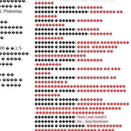
��������,
������
��� ��,
������ � �����:
��������
hotoshop
������ � ���������:
�������� ��
�������
������ � �����:
��������
��.
-���������
������.
������ � �����:
�������
�������
������ � ���������:
�������
�,
���������
������ � �����:
������� ���������
������ � �����:
���� -��������
.�.); 5-
������ � �����:
��������� ��
����������
����������������
� ����,
������ � �����:
��������
����
-��������
������ � �����:
�������� �� ���
�����
�� ��
������ � �����:
���������� ��
�� ���� �
��������� �
 � ����
�������������������� ��������
������ � �����:
���������/������
��������
������ � ������:
�������
������ � �����:
��������� �������
-����������� ����� ����������
-����������� ����������
������ � �����:
Team Lead Java/C#
������ � �����:
Snr . Java Developer
������ � ��������:
�����������
���������� ��������� � ����