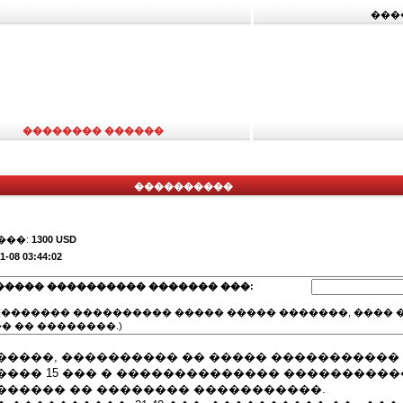
���
�������� ������
����������
���:
1300 USD
1-08 03:44:02
����� ���������� ������� ���:
(������� ���������� ����� ����� �������, ���� �
� �� ��������.)
�����, ���������� �� ����� �����������
���� 15 ��� � �������������� ����������
������ �� �������� �����������.