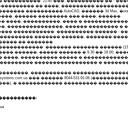
 ����������: 21-40 ���, ���������� �� - ��
���������� �� ����, ��������� ���������
���� ���������� AutoCAD, ������ 3d Max, �oral, P
���. ������ �������� ��� ����, ������
� ����, ����������, ���� � ������������
�, ���������������, ������ �������� � �
��� �����������: ���������� ������ - �
���������� ������� ������, ������� ����
����� �� �������.
����������: ������� ������� ������ (1300 �
�� ������, ����� ������ � 9.30 �� 18.00; �
 ����, ���������� ����� � ������������ 
���������� ����������������� � ������
��������, ����������� ���������� ����
rsystems.com.ua ��� ������ 8044-531-91-06 (��������
��), � ������������ ��������� ��������
����������:
.ua