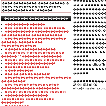
���������� �
���� ���������, ���� ������, �
�� � ����� �
���� �������� � ���������
��������� ����
���������� �� 3 ������.
�����������
�����������
������ ��� ���������������
�����������
��� ������ ������.
�����������
��� ������ ����� ��������.
���������, 
���������� � �������������
��������� �
�� ��������� ������������
��� �������� ������������
������� �����
������ (������ ���
������� �����
�������������)
���������� �
� ����� �������������
��������, �
�������� � ����������� ��
�����.
������. 10 ������� ��������
����� �� ������� � �������
��������� �
��� ���� �� ���������?
������ office@h
������� ����������
������� ����
� ��� ������!
�����.
��� �� ��� �� ������!
���������������. ����������
���������� 
�� �������!
38 044 531-91-06
��� ������ ������ �����
office@hrsystems.com
������������� ���������
����� ������ � ���� ������!
����� �� ���������
��������� �����������
��������!?