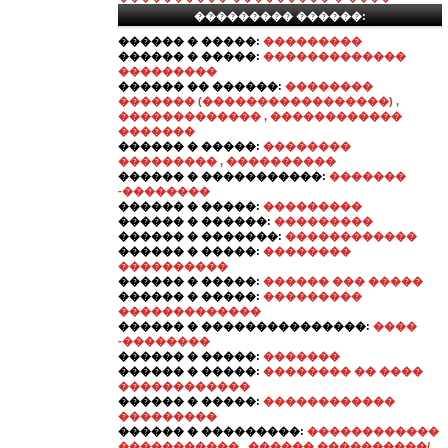
��������� ������:
������ � �����:
���������
������ � �����:
�������������
���������
������ �� ������:
��������
������� (�����������������) ,
������������� , ������������
�������
������ � �����:
��������
��������� , ����������
������ � �����������:
�������
-��������
������ � �����:
���������
������ � ������:
���������
������ � �������:
������������
������ � �����:
��������
����������
������ � �����:
������ ��� �����
������ � �����:
���������
�������������
������ � ���������������:
����
-��������
������ � �����:
�������
������ � �����:
�������� �� ����
������������
������ � �����:
������������
���������
������ � ���������:
������������
����������� , ������ ����������/