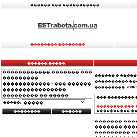
������ ��� �����������
�������� ��������
������.�����:
������ � �����
���������� ��
���������:
2008-1
��� �������� 
�����:
�������� ���.
���������� ��
������� ���
������� ���
��������� �