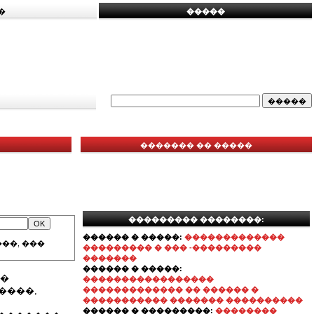
�
�����
������� �� �����
��������� ��������:
������ � �����:
�������������
��, ���
��������� � ��� -���������
�������
������ � �����:
 �
�����������������
����,
������������� �� ������ �
����������� ������� ����������
������ � ���������:
��������