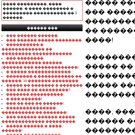
����� ��
���� ���������, ����
������, � ���� �������� �
��� ����
��������� ���������� �� 3
������.
��������
������ ���
�� �����
���������������
��� ������ ������.
����!
��� ������ ����� ��������.
���������� �
������������� ��
��������� ������������
�������
��� ��������
������������ ������
����� ��
(������ ��� �������������)
� ����� �������������
�������
�������� � ����������� ��
������. 10 ������� ��������
����� ��
����� �� ������� � �������
��� ���� �� ���������?
�������
������� ����������
� ��� ������!
��� �� ��� �� ������!
���������������.
����, ��
���������� �� �������!
��� ������ ������ �����
������ �
������������� ���������
����� ������ � ����
��������
������!