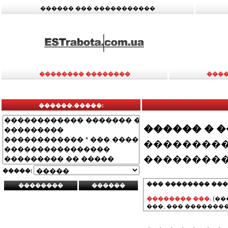
������ ��� �����������
�������� ��������
����
������.�����:
������ � 
���������
���������
�����:
��� �������� ���
�������� ���.
(��
���, ��� ��������