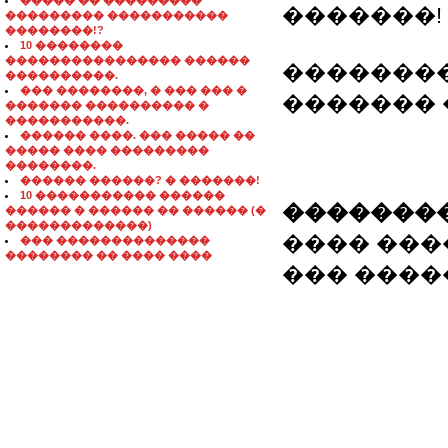
����� �� ���������
�������!
��������� �����������
��������!?
10 ��������
���������������� ������
��������
����������.
��� ��������, � ��� ��� �
������� 
������� ���������� �
�����������.
������ ����. ��� ����� ��
����� ���� ���������
��������.
������ ������? � �������!
10 ����������� ������
��������
������ � ������ �� ������ (�
�������������)
���� �����
��� ��������������
�������� �� ���� ����
��� ������: 