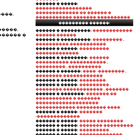
������ � �����:
�����������������
������������� �� ������ �
����,
����������� ������� ����������
��������� ������:
�����,
������ � ���������:
������������
������ �
������ ������
������ � ���������:
��������� ,
���������� �����������
������ � �����:
���������
�������������
������ � ��������:
������
���������� ����������� ,
��������� , ����������
������ � ������:
���� -�������� ,
�������� ������������
������ � �����:
��������
������ � �����:
��������� ,
�������� ������������ , �������
������ � �������:
������� ��
����������� � �������
�������������������
������������ ��������� ����
������ � �����:
�������
-�������������
������ � �����:
����� ��������
������ � �����:
������� ���������
������ � �����:
���������
������ � �����:
�������������