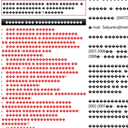
���� ���������, ���� ������, �
���� �������� � ���������
�����: �. ���
���������� �� 3 ������.
�������: (04472) 5
������ ��� ���������������
�-mail: Selyanko@met
��� ������ ������.
��� ������ ����� ��������.
���� ��������: 
���������� � �������������
�� ��������� ������������
���� ������:
��� �������� ������������
������ (������ ���
2007-2008��.-
�������������)
2008�.- ��� 
� ����� �������������
�������� � ����������� ��
�����������
������. 10 ������� ��������
���������, 
����� �� ������� � �������
���������� 
��� ���� �� ���������?
������� ����������
������� � �
� ��� ������!
������ �� ��
��� �� ��� �� ������!
���������.
���������������. ����������
�� �������!
�����������
��� ������ ������ �����
2002-2007��.
������������� ���������
����� ������ � ���� ������!
���������: 
����� �� ���������
�����������
��������� �����������
��������!?
�����������