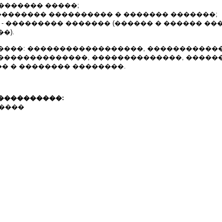
��������� �����;
�������� ���������� � ������� �������;
 - ��������� ������� (������ � ������ ��
�).
����: ������������������, �����������
��������������, ��������������, �����
� � �������� ��������.
����������:
������