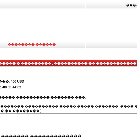
���
�������� ������
����� � ��������� , ���������� �� ������������
, ���������
���:
400 USD
1-08 03:44:02
����� ���������� ������� ���:
(������� ���������� ����� ����� �������, ���� �
� �� ��������.)
� ������� �������������.