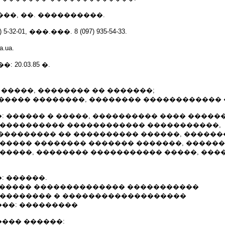
���, ��. ����������.
-32-01, ���.���. 8 (097) 935-54-33.
a.ua.
20.03.85 �.
 ��� �����, �������� �� �������;
�������� ��������, �������� ������������
: ������ � �����, ���������� ���� �����
����������� ������������ �����������,
��������� �� ���������� ������, �����
������ �������� ������� �������, �����
�����, �������� ����������� �����, ���
: ������.
- �������� �������������� �����������
��������� � �������������������
��: ���������
��� ������: