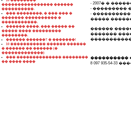
10 ��������
- 2007� � ���
���������������� ������
- ��������� 
����������.
��� ��������, � ��� ��� �
- ����������
������� ���������� �
����� ������
�����������.
������ ����. ��� ����� ��
������ ����
����� ���� ���������
������� ���
��������.
�����������
������ ������? � �������!
10 ����������� ������ ������
� ������ �� ������ (�
�������������)
��� �������������� ��������
���������� 
�� ���� ����
8 097 935-54-33 �