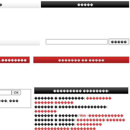
�
�����
 .��������
������� �� �����
��������� ��������:
������ � ��������:
��������
��, ���
������ ������
������ � ���������������:
�������
������ � ������:
Web -�����������
������ � �����:
��������� ������
������ � �����:
��������
����������� ��������