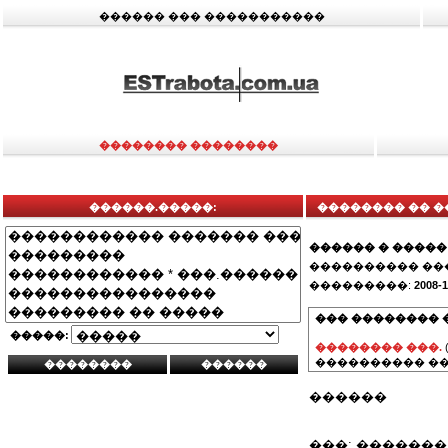
������ ��� �����������
�������� ��������
������.�����:
�������� �� �
������ � �����
���������� ��
���������:
2008-1
��� �������� 
�����:
�������� ���.
���������� ��
������
���: ������