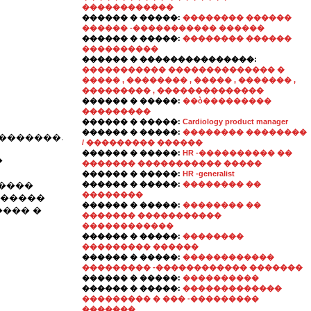
������������
������ � �����:
�������� ������
������ -����������� ������
������ � �����:
�������� ������
����������
������ � ���������������:
����������� �������������� �
����� , �������� , ����� , ������� ,
��������� , ��������������
������ � �����:
��ò���������
���������
������ � �����:
Cardiology product manager
������ � �����:
�������� ��������
 �������.
/ ��������� ������
������ � �����:
HR -���������� ��
�
������� ����������� �����
������ � �����:
HR -generalist
�����
������ � �����:
�������� ��
��������
������
������ � �����:
�������� ��
���� �
������� �����������
������������
������ � �����:
��������
��������� ������
������ � �����:
������������
��������� -������������ �������
������ � �����:
����������
������ � �����:
�������������
��������� � ��� -���������
�������