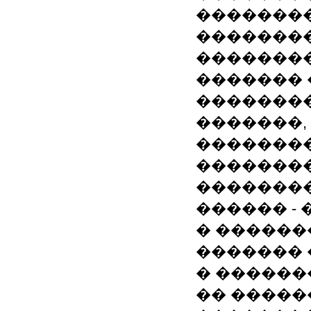
��������
��������
��������
������� 
��������
�������,
��������
��������
��������
������ - 
� ������
������� �
� �����
�� �����