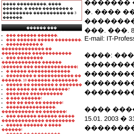
�������
���� ���������, ����
������, � ���� �������� �
�. ���� �
��������� ���������� �� 3
������.
�������� � 
������ ���
���. ���. 8-0
���������������
��� ������ ������.
E-mail: IT-Profe
��� ������ ����� ��������.
���������� �
������������� ��
��������� ������������
����: ��
��� ��������
������������ ������
�������
(������ ��� �������������)
� ����� �������������
��������
�������� � ����������� ��
������. 10 ������� ��������
��������
����� �� ������� � �������
��� ���� �� ���������?
��������
������� ����������
� ��� ������!
��� �� ��� �� ������!
���������������.
���� ���
���������� �� �������!
��� ������ ������ �����
15.01. 2003 
������������� ���������
����� ������ � ����
��������
������!