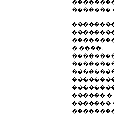
�������
������� 
��������
�������
��������
� ����.
�������
�������
��������
�������
��������
������ �
������� 
��������