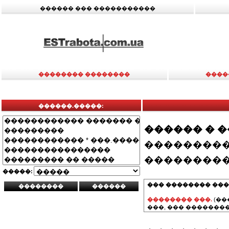
������ ��� �����������
�������� ��������
����
������.�����:
������ � 
���������
���������
�����:
��� �������� ���
�������� ���.
(��
���, ��� ��������