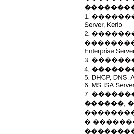
��������
1. �������
Server, Kerio
2. �����
����������
Enterprise Serve
3. ������
4. �����
5. DHCP, DNS, Ac
6. MS ISA Server
7. �����
������, 
��������
� ������
�������