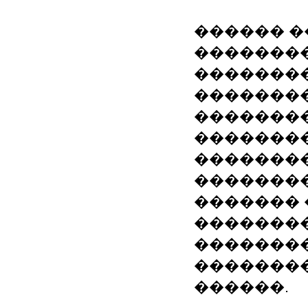
������ �
�������
�������
�������
��������
��������
��������
��������
������� 
��������
�������
�������
������.