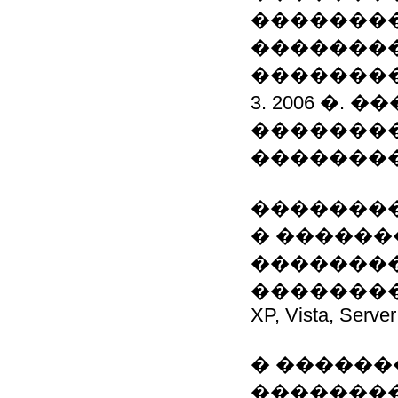
��������
�������
�������
3. 2006 �
��������
�������
��������
� ������
�������
��������� 
XP, Vista, Serve
� ������
�������