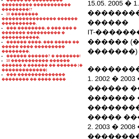
����� �� ���������
15.05. 2005 
��������� �����������
��������!?
��������
10 ��������
���������������� ������
������
����������.
��� ��������, � ��� ��� �
IT-�����
������� ���������� �
�����������.
������ (
������ ����. ��� ����� ��
����� ���� ���������
�������)
��������.
������ ������? � �������!
10 ����������� ������
������ � ������ �� ������ (�
��������
�������������)
��� ��������������
1. 2002 � 
�������� �� ���� ����
������ 
������� 
��������
����� ��
2. 2003 � 
�������