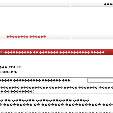
���
�������� ������
HR -���������� �� ������� ����������� �����
���:
1300 USD
1-08 03:44:02
����� ���������� ������� ���:
(������� ���������� ����� ����� �������, ���� �
� �� ��������.)
�� �� ������� ����������� �����
� ��������� �� ������� ����������� ���
� ������� ������������� �������� �����