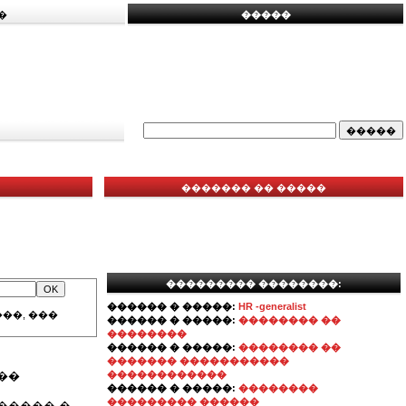
�
�����
������� �� �����
��������� ��������:
������ � �����:
HR -generalist
��, ���
������ � �����:
�������� ��
��������
������ � �����:
�������� ��
������� �����������
��
������������
������ � �����:
��������
��������� ������
����� �