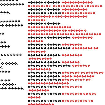
������ � �����:
������������
���������
��������� -������������ �������
������ � �����:
����������
����,
������ � �����:
�������������
�
��������� � ��� -���������
�������
��������
������ � �����:
� ������,
�����������������
������������� �� ������ �
��
����������� ������� ����������
������ � ���������:
��������
������
���
������ � �����:
��������
����
������ � ���������:
�������� ��
�������
5-�������
������ � �����:
��������
�
-���������
������ � �����:
�������
� ����,
������ � ���������:
�������
),
���������
����
������ � �����:
������� ���������
������ � �����:
���� -��������
� ��
������ � �����:
��������� ��
����������������
� ���� -
������ � �����:
��������
�� �����.
-��������
������ � �����:
�������� �� ���
�����
������ � �����:
���������� ��
��������� �