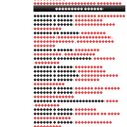
�������������������� ��������
��������� ������:
������ � �����:
������� ���������
������ � �����:
���������
������ � �����:
�������������
���������
������ �� ������:
��������
������� (�����������������) ,
������������� , ������������
�������
������ � �����:
��������
��������� , ����������
������ � �����������:
�������
-��������
������ � �����:
���������
������ � ������:
���������
������ � �������:
������������
������ � �����:
��������
����������
������ � �����:
������ ��� �����
������ � �����:
���������
�������������
������ � ���������������:
����
-��������
������ � �����:
�������
������ � �����:
�������� �� ����
������������
������ � �����:
������������
���������