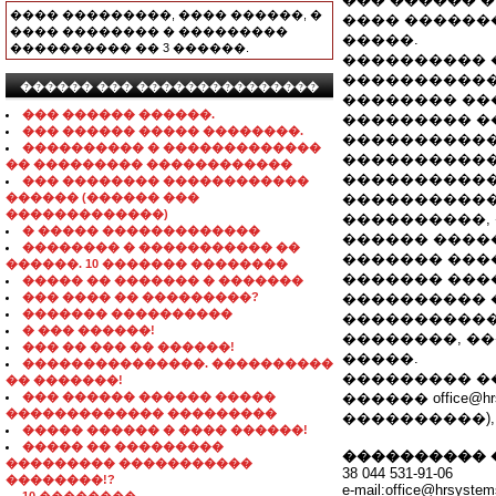
���� ���������, ���� ������, �
���� ������
���� �������� � ���������
�����.
���������� �� 3 ������.
���������� � 
������������ �� (
������ ��� ���������������
�������� ��
��� ������ ������.
��������� �
��� ������ ����� ��������.
�����������
���������� � �������������
�����������
�� ��������� ������������
�����������
��� �������� ������������
������ (������ ���
�����������
�������������)
����������,
� ����� �������������
������ ����
�������� � ����������� ��
������� ����
������. 10 ������� ��������
������� �����
����� �� ������� � �������
��� ���� �� ���������?
���������� �
������� ����������
�����������
� ��� ������!
��������, �
��� �� ��� �� ������!
�����.
���������������. ����������
��������� �
�� �������!
��� ������ ������ �����
������ office@h
������������� ���������
����������),
����� ������ � ���� ������!
����� �� ���������
���������� 
��������� �����������
38 044 531-91-06
��������!?
e-mail:office@hrsyste