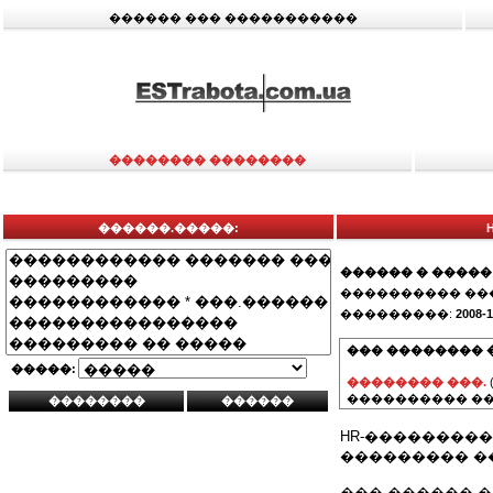
������ ��� �����������
�������� ��������
������.�����:
������ � �����
���������� ��
���������:
2008-1
��� �������� 
�����:
�������� ���.
���������� ��
HR-��������
��������� �
��� ������ 