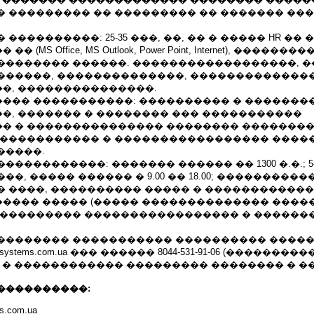
� ��������� �� ��������� �� ������� ��
����������: 25-35 ���, ��, �� � ����� HR �� 
MS Office, MS Outlook, Power Point, Internet), ��������
�������� ������. ������������������, 
������, ��������������, ��������������
�, ���������������.
��� �����������: ���������� � �������
�, ������� � �������� ��� �����������
� � ��������������� �������� �������
 ����������� � ����������������� ����
�����.
�����������: ������� ������ �� 1300 �.�.; 
�, ����� ������ � 9.00 �� 18.00; ����������
 ����, ���������� ����� � ������������ 
���� ����� (����� �������������� �����
���������� ����������������� � ������
�������� ����������� ���������� �����
rsystems.com.ua ��� ������ 8044-531-91-06 (���������
 � ������������ ��������� �������� � ��
����������:
ms.com.ua