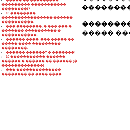
����� �� ���������
��������� �����������
�������
��������!?
10 ��������
���������������� ������
����������.
��������
��� ��������, � ��� ��� �
������� ���������� �
����� ���.
�����������.
������ ����. ��� ����� ��
����� ���� ���������
��������.
������ ������? � �������!
10 ����������� ������
������ � ������ �� ������ (�
�������������)
��� ��������������
�������� �� ���� ����