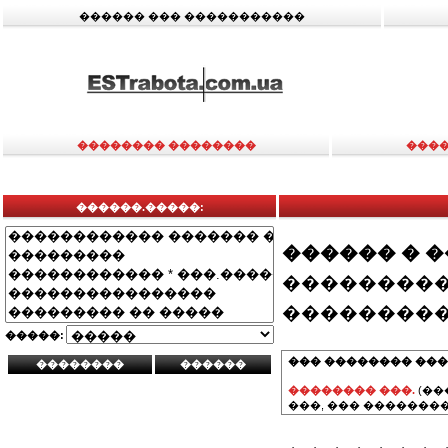
������ ��� �����������
�������� ��������
����
������.�����:
������ � 
���������
���������
�����:
��� �������� ���
�������� ���.
(��
���, ��� ��������