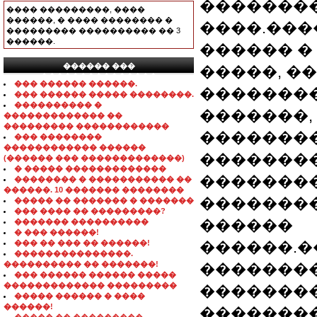
��������
���� ���������, ����
������, � ���� �������� �
����.���
��������� ���������� �� 3
������.
������ �
������ ���
�����, �
���������������
��� ������ ������.
��������
��� ������ ����� ��������.
���������� �
�������,
������������� ��
��������� ������������
��������
��� ��������
������������ ������
��������
(������ ��� �������������)
� ����� �������������
��������
�������� � ����������� ��
������. 10 ������� ��������
�������� 
����� �� ������� � �������
��� ���� �� ���������?
������
������� ����������
� ��� ������!
��� �� ��� �� ������!
������.
���������������.
���������� �� �������!
�������
��� ������ ������ �����
������������� ���������
�������
����� ������ � ����
������!
��������