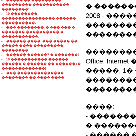
����� �� ���������
� �������
��������� �����������
��������!?
10 ��������
2008 - ��
���������������� ������
����������.
��������
��� ��������, � ��� ��� �
������� ���������� �
��������
�����������.
������ ����. ��� ����� ��
����� ���� ���������
��������
��������.
������ ������? � �������!
10 ����������� ������
Office, Inte
������ � ������ �� ������ (�
�������������)
�����, 1
��� ��������������
�������� �� ���� ����
��������
��������
����:
- ������
� ������
- ������