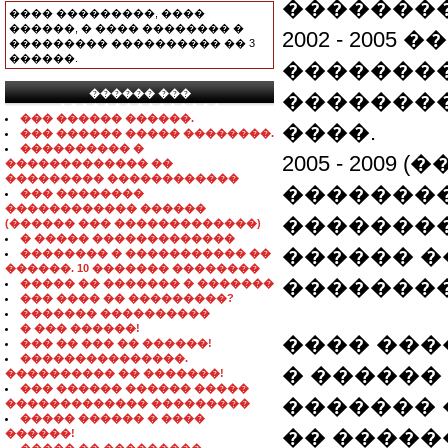
��������
���� ���������, ����
������, � ���� �������� �
2002 - 200
��������� ���������� �� 3
������.
��������
������ ���
��������
���������������
��� ������ ������.
����.
��� ������ ����� ��������.
���������� �
2005 - 200
������������� ��
��������� ������������
�������
��� ��������
������������ ������
��������
(������ ��� �������������)
� ����� �������������
������ �
�������� � ����������� ��
������. 10 ������� ��������
��������
����� �� ������� � �������
��� ���� �� ���������?
������� ����������
� ��� ������!
���� ���
��� �� ��� �� ������!
���������������.
� ������ 2
���������� �� �������!
��� ������ ������ �����
������� �
������������� ���������
����� ������ � ����
�� �����
������!