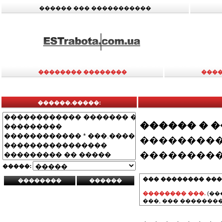
������ ��� �����������
�������� ��������
����
������.�����:
������ � 
���������
���������
�����:
��� �������� ���
�������� ���.
(��
���, ��� ��������