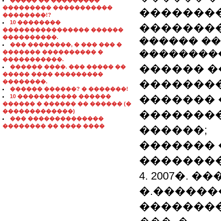
����� �� ���������
��������� �����������
�������
��������!?
10 ��������
��������
���������������� ������
����������.
������ �
��� ��������, � ��� ��� �
��������
������� ���������� �
�����������.
������ �
������ ����. ��� ����� ��
����� ���� ���������
��������
��������.
������ ������? � �������!
10 ����������� ������
������� 
������ � ������ �� ������ (�
�������������)
�������
��� ��������������
�������� �� ���� ����
������;
������� 
��������
4. 2007�.
�.������
�������