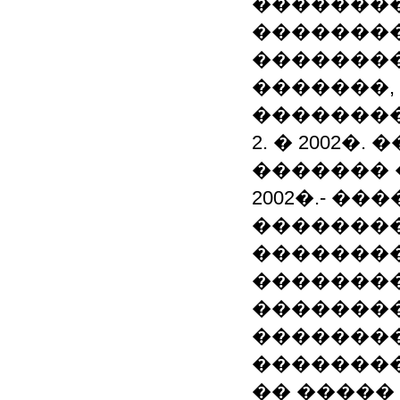
��������
�������
�������
�������,
��������
2. � 2002�
������� 
2002�.- 
�������
��������
��������
��������
�������
��������
�� �����