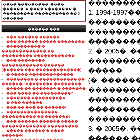
��������
���� ���������, ����
������, � ���� �������� �
1. 1994-199
��������� ���������� �� 3
������.
��������
������ ���
��������
���������������
��� ������ ������.
��������
��� ������ ����� ��������.
���������� �
2. � 2005
������������� ��
��������� ������������
��������
��� ��������
������������ ������
�����
(������ ��� �������������)
� ����� �������������
(�. �����
�������� � ����������� ��
������. 10 ������� ��������
�������
����� �� ������� � �������
��� ���� �� ���������?
��������
������� ����������
� ��� ������!
��� �� ��� �� ������!
�������
���������������.
���������� �� �������!
��������
��� ������ ������ �����
������������� ���������
3. � 2005
����� ������ � ����
������!
������ 