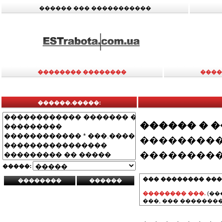
������ ��� �����������
�������� ��������
����
������.�����:
������ � 
���������
���������
�����:
��� �������� ���
�������� ���.
(��
���, ��� ��������