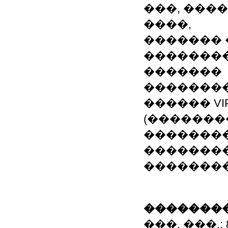
���, ����
����,
������� 
�������
�������
��������
������ VI
(�������
�������
��������
��������
��������
���. ���.: 8(0