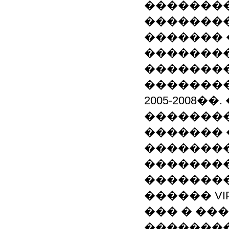
�������
�������
������� 
��������
�������
��������
2005-2008
��������
������� 
��������
��������
�������
������ VI
��� � ���
�������