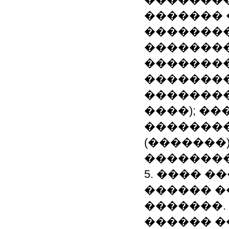
������� 
�������
��������
�������
��������
�������
����); ��
�������
(�������)
�������
5. ���� 
������ 
�������.
������ 