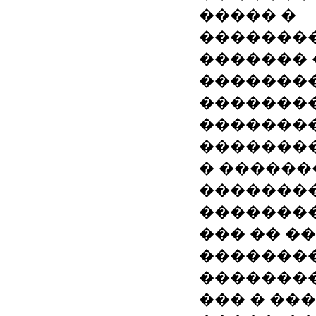
����� �
��������
������� 
�������
��������
��������
�������
� �����
��������
��������
��� �� �
��������
��������
��� � ��