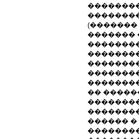
�������
��������
(�������
������� 
��������
��������
�������
�������
��������
�� ������
��������
�������
������ �
�������