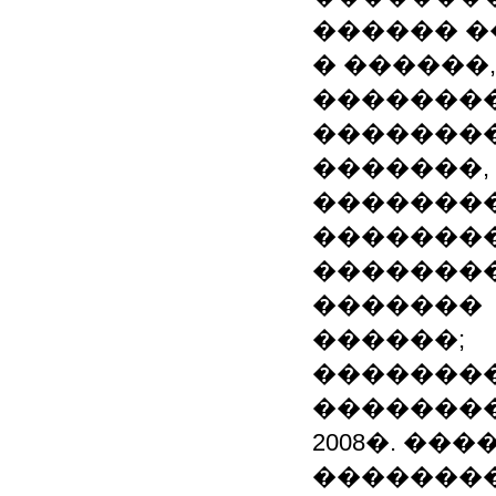
������ 
� ������
�������
�������
�������,
��������
��������
��������
�������
������;
��������
��������
2008�. �
�������