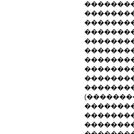
�������
�������
�������
��������
�������
��������
��������
��������
�������
��������
(�������
�������
�������
��������
�������