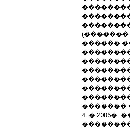
�������
��������
�������
(�������
������ �
�������
��������
�������
��������
�������
��������
������� 
4. � 2005
�������