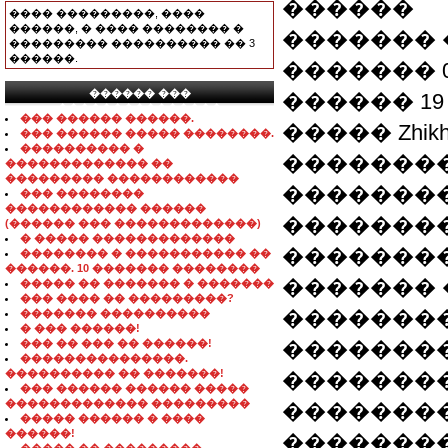
������
���� ���������, ����
������, � ���� �������� �
������� 
��������� ���������� �� 3
������.
������� 03
������ ���
������ 1
���������������
��� ������ ������.
����� Zhikha
��� ������ ����� ��������.
���������� �
��������� 
������������� ��
��������� ������������
��������
��� ��������
������������ ������
���������
(������ ��� �������������)
� ����� �������������
��������
�������� � ����������� ��
������. 10 ������� ��������
������� 
����� �� ������� � �������
��� ���� �� ���������?
�������
������� ����������
� ��� ������!
��� �� ��� �� ������!
�������
���������������.
���������� �� �������!
�������
��� ������ ������ �����
������������� ���������
�������
����� ������ � ����
������!
�������