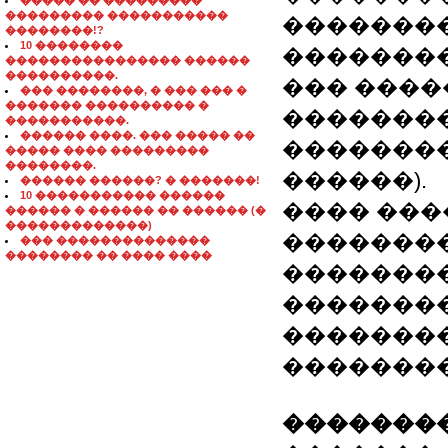
����� �� ���������
��������� �����������
��������
��������!?
10 ��������
��������
���������������� ������
����������.
��� ����
��� ��������, � ��� ��� �
������� ���������� �
�������
�����������.
������ ����. ��� ����� ��
�������
����� ���� ���������
��������.
������).
������ ������? � �������!
10 ����������� ������
���� ����
������ � ������ �� ������ (�
�������������)
�������
��� ��������������
�������� �� ���� ����
��������
��������
��������
��������
��������