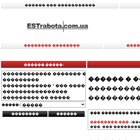
������ ��� �����������
�������� ��������
����
������.�����:
������ � 
���������
���������
�����:
��� �������� ���
�������� ���.
(��
���, ��� ��������