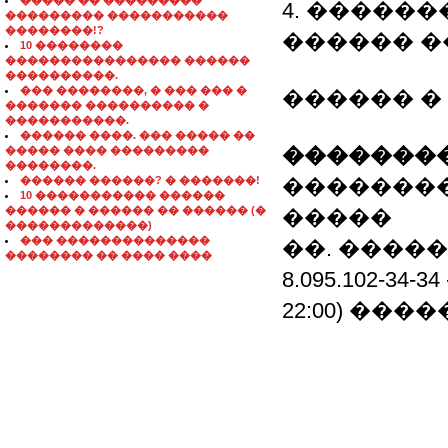
����� �� ���������
4. �����
��������� �����������
��������!?
������ �
10 ��������
���������������� ������
����������.
��� ��������, � ��� ��� �
������ � 9:0
������� ���������� �
�����������.
������ ����. ��� ����� ��
��������
����� ���� ���������
��������.
������ ������? � �������!
�������
10 ����������� ������
������ � ������ �� ������ (�
�����
�������������)
��� ��������������
��. ����
�������� �� ���� ����
8.095.102-34-3
22:00) ���