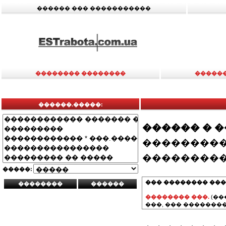
������ ��� �����������
�������� ��������
�����
������.�����:
������ � 
���������
���������
�����:
��� �������� ���
�������� ���.
(��
���, ��� ��������