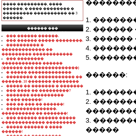
��������
���� ���������, ����
������, � ���� �������� �
��������� ���������� �� 3
������.
1. �����
2. �����
������ ���
���������������
��� ������ ������.
3. �����
��� ������ ����� ��������.
���������� �
4. �����
������������� ��
��������� ������������
5. ������
��� ��������
������������ ������
(������ ��� �������������)
� ����� �������������
������:
�������� � ����������� ��
������. 10 ������� ��������
����� �� ������� � �������
1. ������
��� ���� �� ���������?
������� ����������
� ��� ������!
2. �����
��� �� ��� �� ������!
���������������.
�������
���������� �� �������!
��� ������ ������ �����
3. �����
������������� ���������
����� ������ � ����
�����
������!