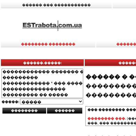
������ ��� �����������
�������� ��������
������
������.�����:
�����
������ � 
���������
���������
�����:
��� �������� ���
�������� ���.
(��
���, ��� ��������