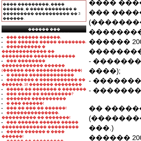
���� ���
���� ���������, ����
������, � ���� �������� �
��� ���
��������� ���������� �� 3
������.
(������
������ ���
��������
���������������
��� ������ ������.
������ 20
��� ������ ����� ��������.
���������� �
��������
������������� ��
��������� ������������
- ������
��� ��������
������������ ������
����);
(������ ��� �������������)
� ����� �������������
- ������
�������� � ����������� ��
������. 10 ������� ��������
- ������
����� �� ������� � �������
��� ���� �� ���������?
������� ����������
� ��� ������!
�� ����
��� �� ��� �� ������!
���������������.
(�������
���������� �� �������!
��� ������ ������ �����
���.)
������������� ���������
����� ������ � ����
������ 2007
������!