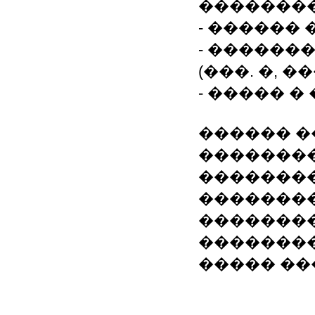
�������
- ������
- ������
(���. �, ��
- ����� 
������ �
�������
�������
��������
�������
��������
����� ��