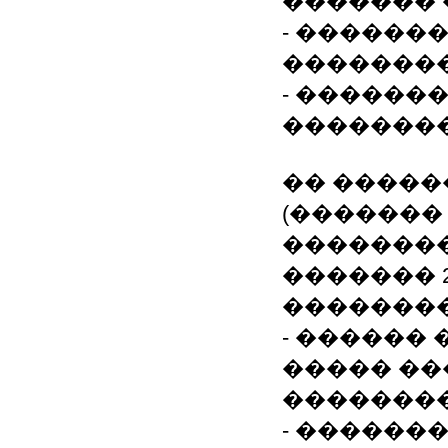
������� 
- ������
�������
- ������
��������
�� �����
(�������
��������
������� 200
��������
- ������
����� ��
�������
- �������