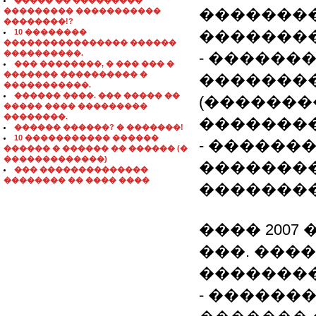
����� �� ���������
��������
��������� �����������
��������!?
10 ��������
��������
���������������� ������
����������.
- ������
��� ��������, � ��� ��� �
������� ���������� �
�������
�����������.
������ ����. ��� ����� ��
(�������
����� ���� ���������
��������.
��������
������ ������? � �������!
10 ����������� ������
- ������
������ � ������ �� ������ (�
�������������)
��������
��� ��������������
�������� �� ���� ����
��������
���� 2007 
���. ���
��������
- ������