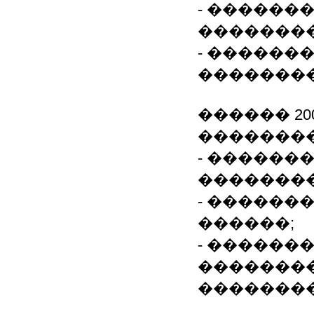
- �������
��������
- ������
�������
������ 200
��������
- ������
��������
- ������
������;
- ������
��������
��������