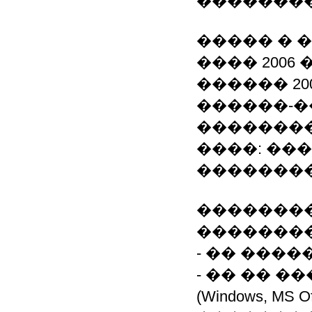
��������
����� � 
���� 2006 �
������ 200
������-�
��������
����: ��
�������
�������
��������
- �� ����
- �� �� 
(Windows, MS 