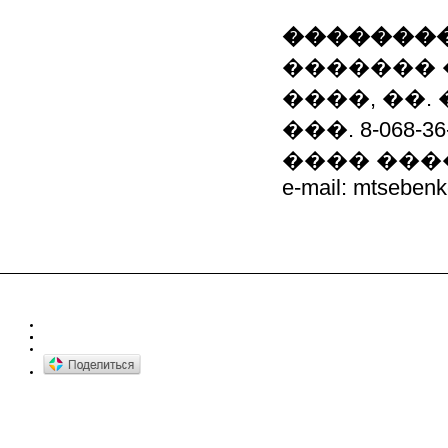
��������
������� 
����, ��. 
���. 8-068-36-
���� �����
e-mail: mtseben