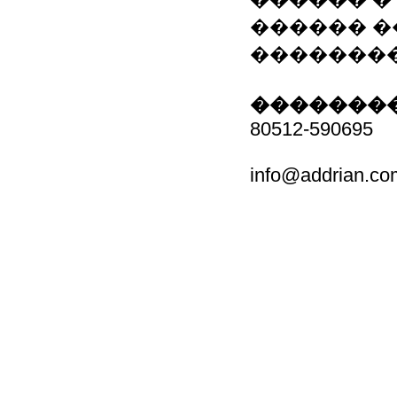
������ �
��������
��������
80512-590695
info@addrian.co