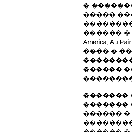
� ������
����� ��
�������
������ � ���
America, Au Pai
���� � �
�������
������ �
��������
������� 
������� �
������ �
��������
������ � 