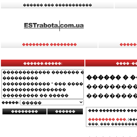
������ ��� �����������
�������� ��������
�����
������.�����:
���� -
������ � 
���������
���������
�����:
��� �������� ���
�������� ���.
(��
���, ��� ��������