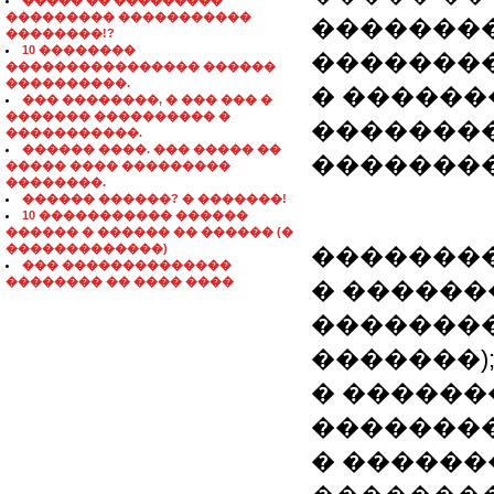
����� �� ���������
��������� �����������
��������
��������!?
10 ��������
�������
���������������� ������
����������.
� �����
��� ��������, � ��� ��� �
������� ���������� �
��������
�����������.
������ ����. ��� ����� ��
�������
����� ���� ���������
��������.
������ ������? � �������!
10 ����������� ������
������ � ������ �� ������ (�
�������������)
��������
��� ��������������
�������� �� ���� ����
� ������
��������
�������)
� ������
�������
� ������