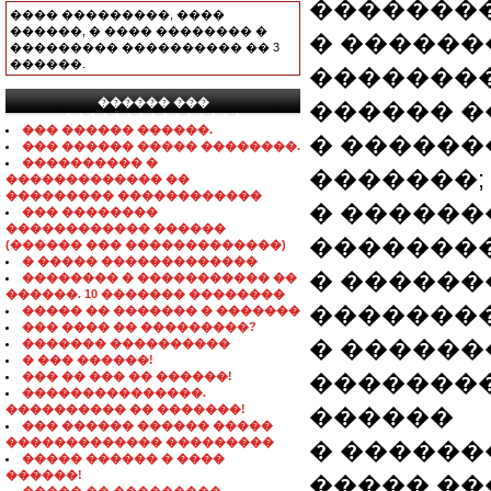
��������
���� ���������, ����
������, � ���� �������� �
� ������
��������� ���������� �� 3
������.
�������
������ ���
������ �
���������������
��� ������ ������.
� ������
��� ������ ����� ��������.
���������� �
�������;
������������� ��
��������� ������������
� ������
��� ��������
������������ ������
��������
(������ ��� �������������)
� ����� �������������
� ������
�������� � ����������� ��
������. 10 ������� ��������
��������
����� �� ������� � �������
��� ���� �� ���������?
� ������
������� ����������
� ��� ������!
��� �� ��� �� ������!
��������
���������������.
���������� �� �������!
������
��� ������ ������ �����
������������� ���������
� ������
����� ������ � ����
������!
����� ��