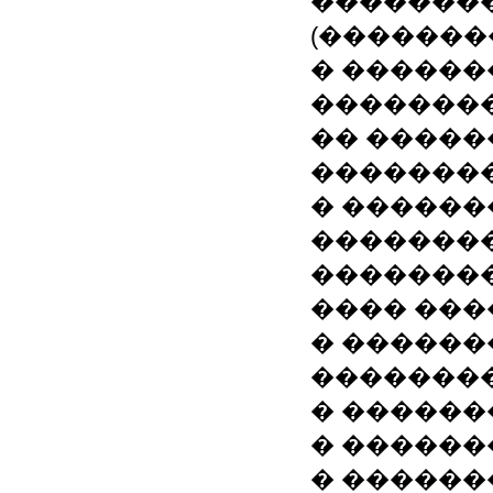
�������
(�������
� ������
��������
�� �����
�������
� ������
��������
��������
���� ���
� ������
�������
� ������
� ������
� ������