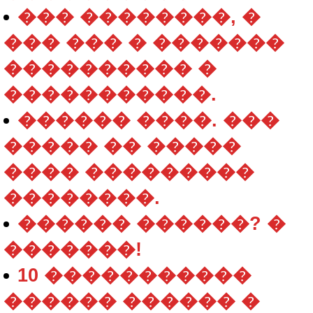
��� ��������, �
��� ��� � �������
���������� �
�����������.
������ ����. ���
����� �� �����
���� ���������
��������.
������ ������? �
�������!
10 �����������
������ ������ �