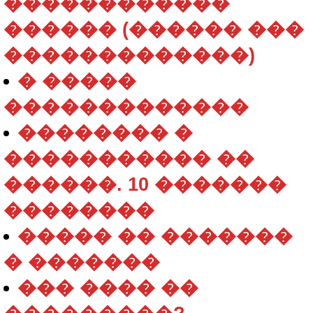
������������
������ (������ ���
�������������)
� �����
�������������
�������� �
����������� ��
������. 10 �������
��������
����� �� �������
� �������
��� ���� ��