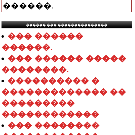
������.
������ ��� ���������������
��� ������
������.
��� ������ �����
��������.
���������� �
������������� ��
���������
������������
��� ��������