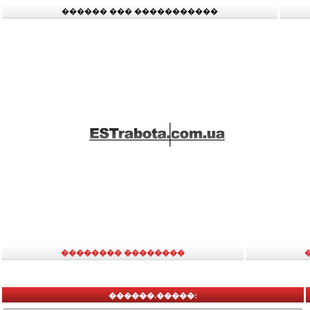
������ ��� �����������
�������� ��������
������.�����: