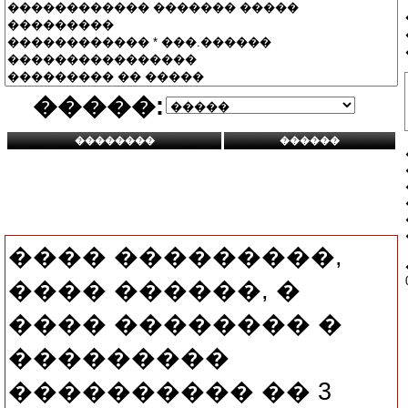
�����:
���� ���������,
���� ������, �
���� �������� �
���������
���������� �� 3