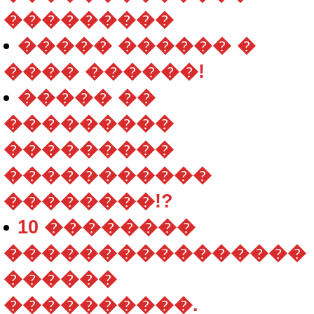
���������
����� ������ �
���� ������!
����� ��
���������
���������
�����������
��������!?
10 ��������
����������������
������
����������.