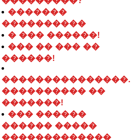
���������?
�������
����������
� ��� ������!
��� �� ��� ��
������!
���������������.
���������� ��
�������!
��� ������
������ �����
�������������