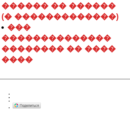
������ �� ������
(� �������������)
���
��������������
�������� �� ����
����