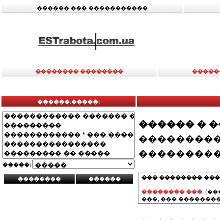
������ ��� �����������
�������� ��������
�����
������.�����:
������ � 
���������
���������
�����:
��� �������� ���
�������� ���.
(��
���, ��� ��������