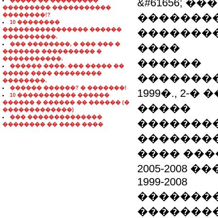
&#61656; �
����� �� ���������
��������� �����������
��������!?
�����������
10 ��������
���������������� ������
�������
����������.
��� ��������, � ��� ��� �
����
������� ���������� �
�����������.
������
������ ����. ��� ����� ��
����� ���� ���������
�������
��������.
������ ������? � �������!
1999�., 2
10 ����������� ������
������ � ������ �� ������ (�
�����
�������������)
��� ��������������
�������
�������� �� ���� ����
��������
���� ���
2005-2008
1999-2008
�������
���������