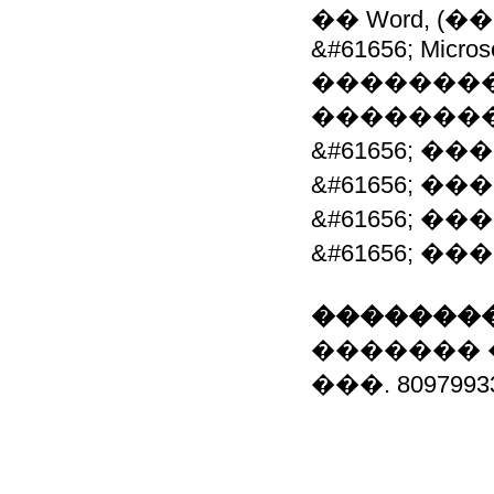
�� Word, 
&#61656; Microso
���������
�������
&#61656; 
&#61656; 
&#61656; 
&#61656; 
��������
������� 
���. 8097993