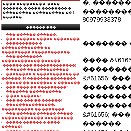
�. �����
���� ���������, ����
������, � ���� �������� �
�������
��������� ���������� �� 3
������.
80979933378
������ ���
���������������
��� ������ ������.
��� ������ ����� ��������.
������� 
���������� �
������������� ��
��������� ������������
��� ��������
���� &#61
������������ ������
(������ ��� �������������)
�������
� ����� �������������
�������� � ����������� ��
&#61656; ��
������. 10 ������� ��������
����� �� ������� � �������
��������
��� ���� �� ���������?
������� ����������
�������� 
� ��� ������!
��� �� ��� �� ������!
��������:
���������������.
���������� �� �������!
&#61656; 
��� ������ ������ �����
������������� ���������
������
����� ������ � ����
������!