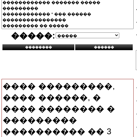
�����:
���� ���������,
���� ������, �
���� �������� �
���������
���������� �� 3