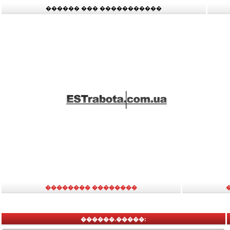
������ ��� �����������
�������� ��������
������.�����: