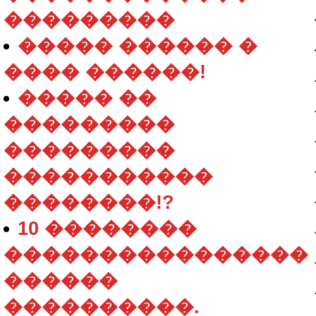
���������
����� ������ �
���� ������!
����� ��
���������
���������
�����������
��������!?
10 ��������
����������������
������
����������.