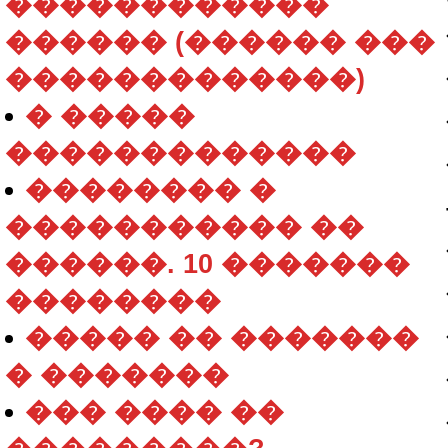
������������
������ (������ ���
�������������)
� �����
�������������
�������� �
����������� ��
������. 10 �������
��������
����� �� �������
� �������
��� ���� ��