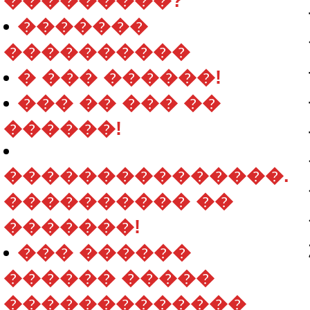
���������?
�������
����������
� ��� ������!
��� �� ��� ��
������!
���������������.
���������� ��
�������!
��� ������
������ �����
�������������