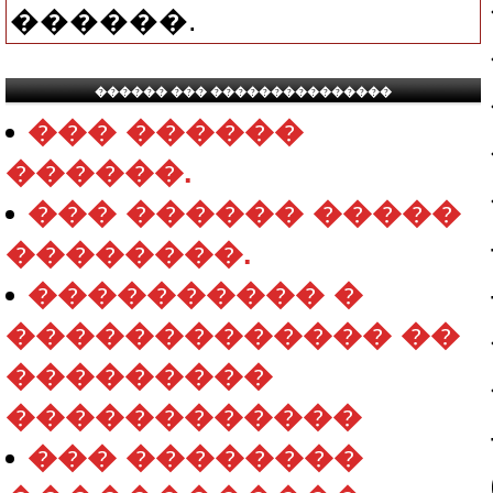
������.
������ ��� ���������������
��� ������
������.
��� ������ �����
��������.
���������� �
������������� ��
���������
������������
��� ��������