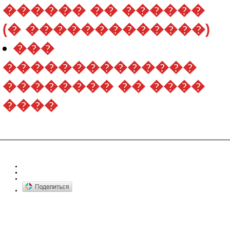
������ �� ������
(� �������������)
���
��������������
�������� �� ����
����