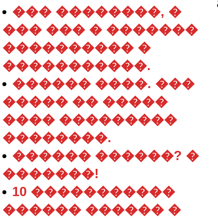
��� ��������, �
��� ��� � �������
���������� �
�����������.
������ ����. ���
����� �� �����
���� ���������
��������.
������ ������? �
�������!
10 �����������
������ ������ �