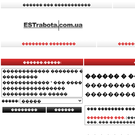
������ ��� �����������
�������� ��������
�����
������.�����:
������ � 
���������
���������
�����:
��� �������� ���
�������� ���.
(��
���, ��� ��������