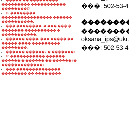
����� �� ���������
���: 502-53-4
��������� �����������
��������!?
10 ��������
���������������� ������
��������
����������.
��� ��������, � ��� ��� �
���������
������� ���������� �
�����������.
oksana_ips@ukr.
������ ����. ��� ����� ��
����� ���� ���������
���: 502-53-4
��������.
������ ������? � �������!
10 ����������� ������
������ � ������ �� ������ (�
�������������)
��� ��������������
�������� �� ���� ����