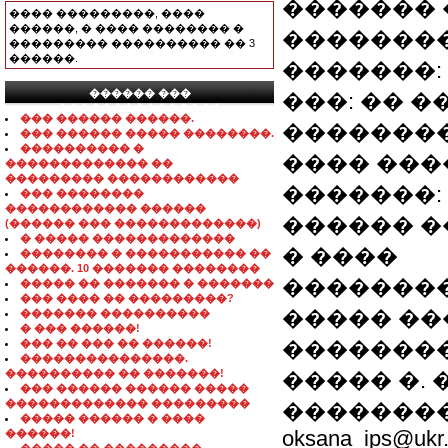
�������
���� ���������, ����
������, � ���� �������� �
���������
��������� ���������� �� 3
������.
�������: 
������ ���
���: �� 
���������������
��� ������ ������.
��������
��� ������ ����� ��������.
���������� �
���� ����
������������� ��
��������� ������������
�������: 
��� ��������
������������ ������
������ �����
(������ ��� �������������)
� ����� �������������
� ����
�������� � ����������� ��
������. 10 ������� ��������
��������
����� �� ������� � �������
��� ���� �� ���������?
����� ����
������� ����������
� ��� ������!
��� �� ��� �� ������!
��������
���������������.
���������� �� �������!
����� �.
��� ������ ������ �����
������������� ���������
���������
����� ������ � ����
oksana_ips@ukr.
������!