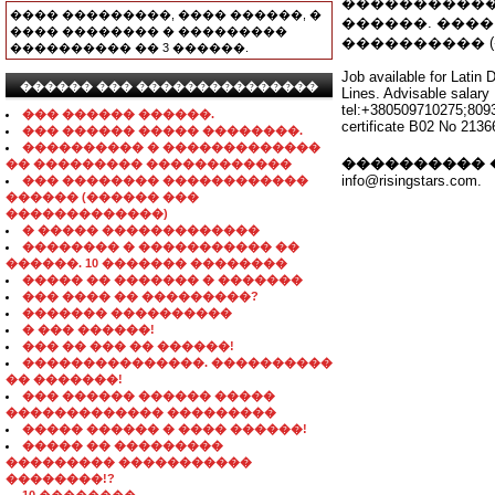
�����������
���� ���������, ���� ������, �
������. ���� 
���� �������� � ���������
���������� (����
���������� �� 3 ������.
Job available for Latin
������ ��� ���������������
Lines. Advisable salary
tel:+380509710275;8093
��� ������ ������.
certificate B02 No 2136
��� ������ ����� ��������.
���������� � �������������
���������� 
�� ��������� ������������
info@risingstars.com.
��� �������� ������������
������ (������ ���
�������������)
� ����� �������������
�������� � ����������� ��
������. 10 ������� ��������
����� �� ������� � �������
��� ���� �� ���������?
������� ����������
� ��� ������!
��� �� ��� �� ������!
���������������. ����������
�� �������!
��� ������ ������ �����
������������� ���������
����� ������ � ���� ������!
����� �� ���������
��������� �����������
��������!?