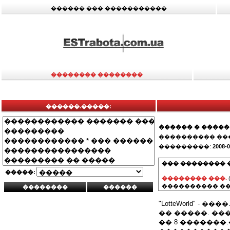
������ ��� �����������
�������� ��������
������.�����:
������ � ����
���������� ��
���������:
2008-0
��� �������� 
�����:
�������� ���.
���������� ��
"LotteWorld" 
�� �����. ���
�� 8 �������