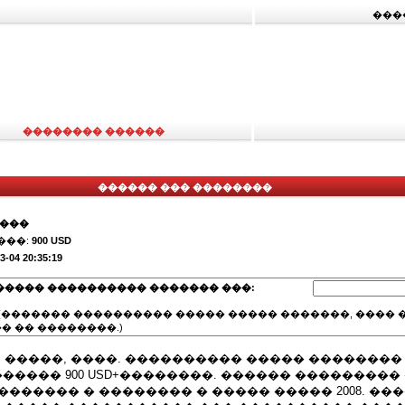
���
�������� ������
������ ��� ��������
����
���:
900 USD
3-04 20:35:19
����� ���������� ������� ���:
(������� ���������� ����� ����� �������, ���� �
� �� ��������.)
- ����. �����, ����. ���������� ����� �������
����� 900 USD+��������. ������ ��������� �
.������� � �������� � ����� ����� 2008. ��