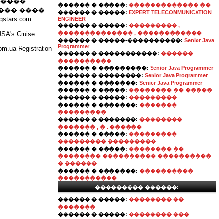
�����
������ � �����:
������������� ��
���� ����
������ � �����:
EXPERT TELECOMMUNICATION
ars.com.
ENGINEER
������ � �����:
��������� ,
�������������� , ������������
 USA's Cruise
������ � �����-����������:
Senior Java
Programmer
m.ua Registration
������ � �����������:
������
����������
������ � ���������:
Senior Java Programmer
������ � ��������:
Senior Java Programmer
������ � �������:
Senior Java Programmer
������ � �����:
�������� �� �����
������ � �����:
���������
������ � �������:
�������
���������
������ � �������:
��������
������� , � . ������
������ � �����:
���������
��������� ���������
������ � �����:
�������� ��
�������� ���������� ����������
� ������
������ � �������:
����������
�����������
��������� ������:
������ � �����:
�������� ��
�������
������ � �����:
�������� ���