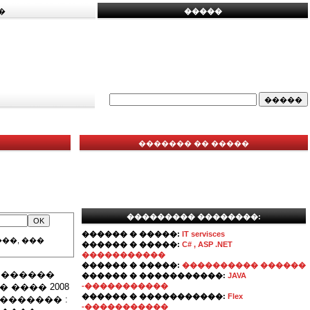
�
�����
������� �� �����
��������� ��������:
������ � �����:
IT servisces
��, ���
������ � �����:
C# , ASP .NET
�����������
������ � �����:
���������� ������
� ������
������ � �����������:
JAVA
 ���� 2008
-�����������
������ � �����������:
Flex
�������� :
-�����������