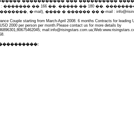
����� ����������� ��� ���������� ���
: ������� �� 166 ��. ����� �� 180 ��. ������
���, �-mail), ���� � ������ �� �-mail : info@risingst
 Dance Couple starting from March-April 2008. 6 months Contracts for leading
 USD 2000 per person per month.Please contact us for more details by
6896301;80675462045; mail:info@risingstars.com.ua;Web:www.risingstars.co
68.
����������: