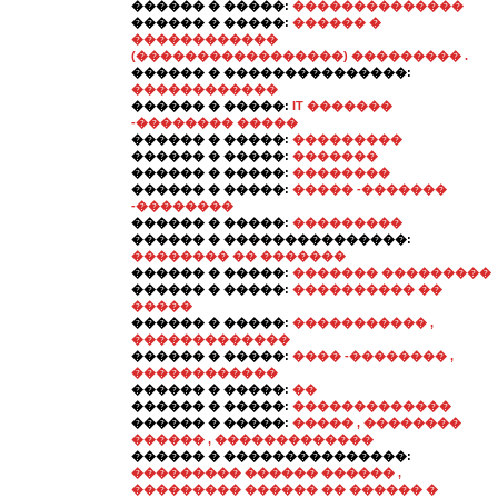
������ � �����:
��������������
������ � �����:
������ �
������������
(�����������������) ��������� .
������ � ���������������:
������������
������ � �����:
IT �������
-�������� �����
������ � �����:
���������
������ � �����:
�������
������ � �����:
��������
������ � �����:
����� -�������
-��������
������ � �����:
���������
������ � ���������������:
�������� �� �������
������ � �����:
������� ���������
������ � �����:
���������� ��
�����
������ � �����:
����������� ,
�������������
������ � �����:
���� -�������� ,
������������
������ � �����:
��
������ � �����:
�������������
������ � �����:
����� , ��������
������ , �������������
������ � ���������������:
��������� ������ ������ ,
��������� ������ �� ������ �