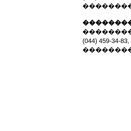
�������
��������
��������
(044) 459-34-8
�������