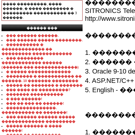
�������
���� ���������, ����
������, � ���� �������� �
SITRONICS Telec
��������� ���������� �� 3
http://www.sitron
������.
������ ���
���������������
��������
��� ������ ������.
��� ������ ����� ��������.
���������� �
������������� ��
1. �������
��������� ������������
��� ��������
2. ������
������������ ������
(������ ��� �������������)
3. Oracle 9-10
� ����� �������������
�������� � ����������� ��
4. ASP.NET
������. 10 ������� ��������
����� �� ������� � �������
5. English 
��� ���� �� ���������?
������� ����������
� ��� ������!
��� �� ��� �� ������!
���������������.
���������� �� �������!
��������
��� ������ ������ �����
������������� ���������
����� ������ � ����
1. �����
������!