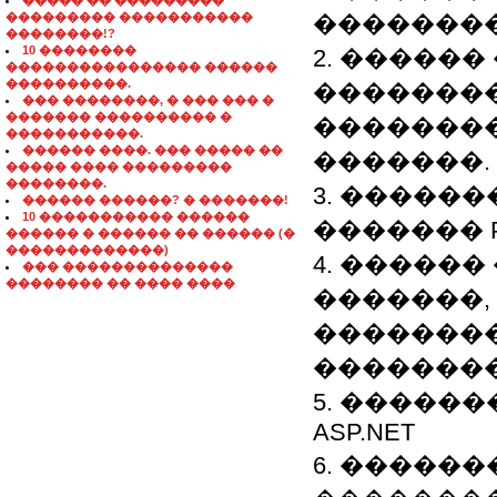
����� �� ���������
��������� �����������
��������
��������!?
10 ��������
2. �����
���������������� ������
����������.
�������
��� ��������, � ��� ��� �
������� ���������� �
�������
�����������.
������ ����. ��� ����� ��
�������.
����� ���� ���������
��������.
3. �����
������ ������? � �������!
10 ����������� ������
������� P
������ � ������ �� ������ (�
�������������)
4. �����
��� ��������������
�������� �� ���� ����
�������,
�������
��������
5. �����
ASP.NET
6. �����