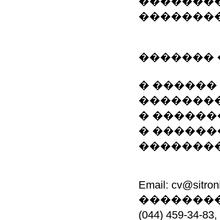
��������
�������
������� 
� ������
���������
� ������
� ������
��������
Email: cv@sitroni
��������
(044) 459-34-8