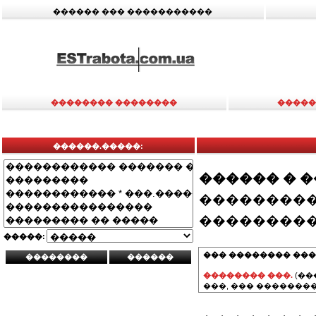
������ ��� �����������
�������� ��������
�����
������.�����:
������ � 
���������
���������
�����:
��� �������� ���
�������� ���.
(��
���, ��� ��������