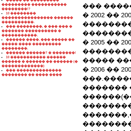
����� �� ���������
��� ���
��������� �����������
��������!?
10 ��������
� 2002 �� 
���������������� ������
����������.
�������
��� ��������, � ��� ��� �
������� ���������� �
�������
�����������.
������ ����. ��� ����� ��
� 2005 �� 
����� ���� ���������
��������.
�������
������ ������? � �������!
10 ����������� ������
����� ��
������ � ������ �� ������ (�
�������������)
� 2006 �� 
��� ��������������
�������� �� ���� ����
���.����
������� 
������(�
��������
�������,
��������