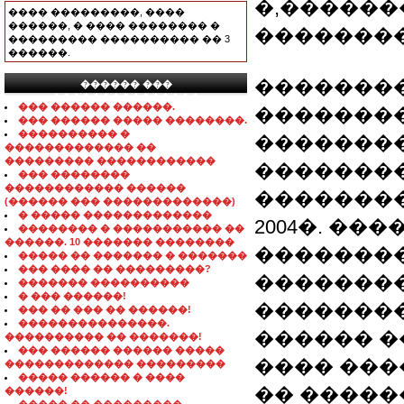
�,������
���� ���������, ����
������, � ���� �������� �
���������
��������� ���������� �� 3
������.
�������
������ ���
���������������
��� ������ ������.
���������
��� ������ ����� ��������.
���������� �
��������
������������� ��
��������� ������������
��������
��� ��������
������������ ������
��������
(������ ��� �������������)
� ����� �������������
2004�. ��
�������� � ����������� ��
������. 10 ������� ��������
�������
����� �� ������� � �������
��� ���� �� ���������?
�������
������� ����������
� ��� ������!
�������
��� �� ��� �� ������!
���������������.
������ �
���������� �� �������!
��� ������ ������ �����
���� �����
������������� ���������
����� ������ � ����
�� �����
������!