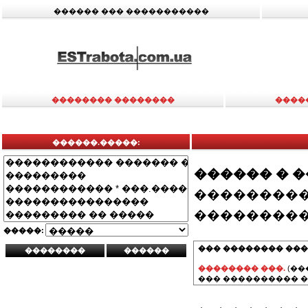
������ ��� �����������
�������� ��������
����
������.�����:
������ � 
���������
���������
�����:
��� �������� ���
�������� ���.
(��
��� ���������� �