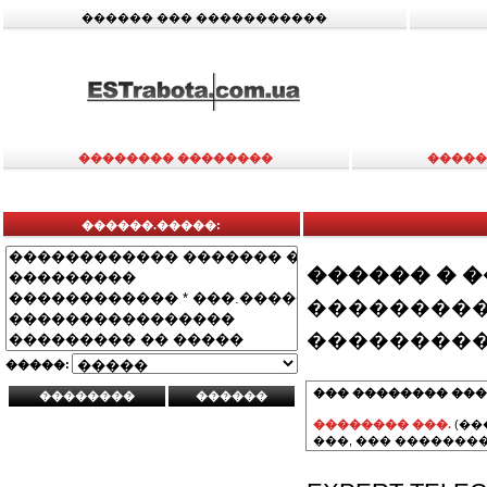
������ ��� �����������
�������� ��������
�����
������.�����:
������ � 
���������
���������
�����:
��� �������� ���
�������� ���.
(��
���, ��� ��������