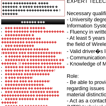
EXPERT TELE
���� ���������, ����
������, � ���� �������� �
��������� ���������� �� 3
Necessary qualifi
������.
- University deg
������ ���
Information Syste
���������������
��� ������ ������.
- Fluency in writ
��� ������ ����� ��������.
���������� �
- At least 5 year
������������� ��
��������� ������������
the field of Wire
��� ��������
������������ ������
- Valid driver�s 
(������ ��� �������������)
- Communication 
� ����� �������������
�������� � ����������� ��
- Knowledge of M
������. 10 ������� ��������
����� �� ������� � �������
��� ���� �� ���������?
������� ����������
Role:
� ��� ������!
- Be able to prov
��� �� ��� �� ������!
���������������.
regarding issues 
���������� �� �������!
��� ������ ������ �����
material distincti
������������� ���������
����� ������ � ����
- Act as a conta
������!