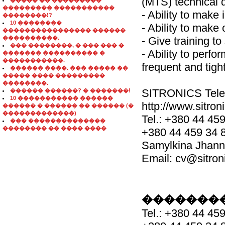
(MTS) technical 
����� �� ���������
��������� �����������
- Ability to mak
��������!?
10 ��������
- Ability to mak
���������������� ������
����������.
- Give training t
��� ��������, � ��� ��� �
- Ability to perf
������� ���������� �
�����������.
frequent and tigh
������ ����. ��� ����� ��
����� ���� ���������
��������.
SITRONICS Telec
������ ������? � �������!
10 ����������� ������
http://www.sitron
������ � ������ �� ������ (�
�������������)
Tel.: +380 44 45
��� ��������������
�������� �� ���� ����
+380 44 459 34 
Samylkina Jhan
Email: cv@sitroni
��������
Tel.: +380 44 45