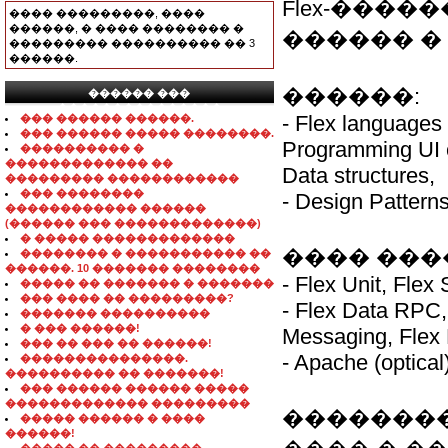
Flex-����
���� ���������, ����
������, � ���� �������� �
������ �
��������� ���������� �� 3
������.
������:
������ ���
���������������
- Flex languages
��� ������ ������.
��� ������ ����� ��������.
Programming UI 
���������� �
������������� ��
Data structures,
��������� ������������
��� ��������
- Design Pattern
������������ ������
(������ ��� �������������)
� ����� �������������
���� ���
�������� � ����������� ��
������. 10 ������� ��������
- Flex Unit, Flex
����� �� ������� � �������
��� ���� �� ���������?
- Flex Data RPC,
������� ����������
� ��� ������!
Messaging, Flex
��� �� ��� �� ������!
- Apache (optical)
���������������.
���������� �� �������!
��� ������ ������ �����
������������� ���������
���������
����� ������ � ����
������!