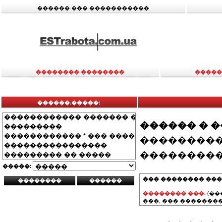
������ ��� �����������
�������� ��������
�����
������.�����:
������ � 
���������
���������
�����:
��� �������� ���
�������� ���.
(��
���, ��� ��������