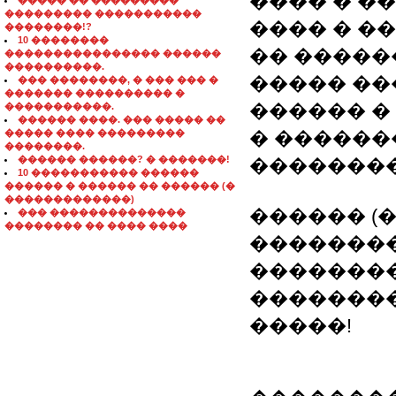
���� � �� 
����� �� ���������
��������� �����������
���� � �� 
��������!?
10 ��������
�� �����
���������������� ������
����������.
����� ��
��� ��������, � ��� ��� �
������� ���������� �
������ �
�����������.
������ ����. ��� ����� ��
����� ���� ���������
� �����
��������.
������ ������? � �������!
�������
10 ����������� ������
������ � ������ �� ������ (�
�������������)
������ (
��� ��������������
�������� �� ���� ����
��������
�����������
��������
�����!