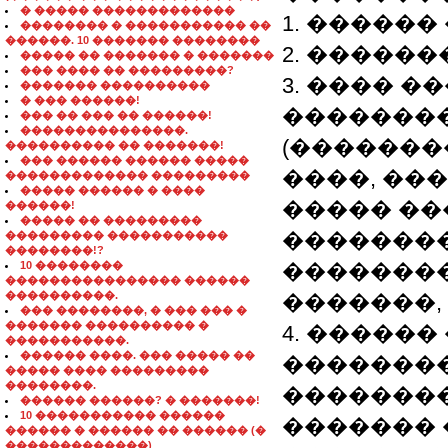
� ����� �������������
1. �����
�������� � ����������� ��
������. 10 ������� ��������
2. �������
����� �� ������� � �������
��� ���� �� ���������?
3. ���� �
������� ����������
� ��� ������!
�������
��� �� ��� �� ������!
���������������.
(�������
���������� �� �������!
��� ������ ������ �����
����, ��
������������� ���������
����� ������ � ����
����� ��
������!
����� �� ���������
��������
��������� �����������
��������!?
10 ��������
��������
���������������� ������
����������.
�������,
��� ��������, � ��� ��� �
������� ���������� �
4. �����
�����������.
������ ����. ��� ����� ��
��������
����� ���� ���������
��������.
��������
������ ������? � �������!
10 ����������� ������
������� 
������ � ������ �� ������ (�
�������������)