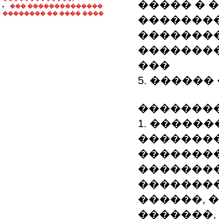
����� � 
��� ��������������
�������� �� ���� ����
�������
��������
��������
���
5. �����
��������
1. �����
��������
��������
�������
��������
������, 
�������,