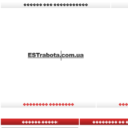
������ ��� �����������
�������� ��������
���
������.�����:
�������� �� 