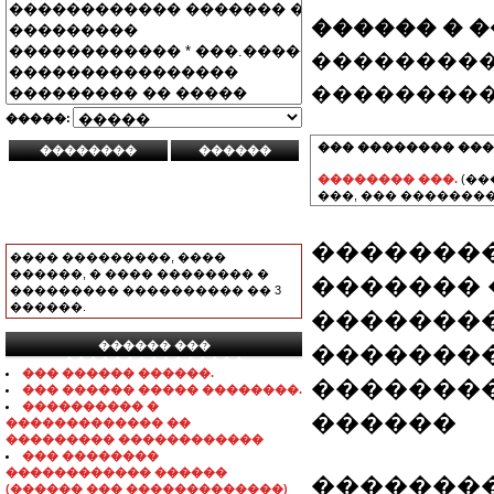
������ � 
���������
���������
�����:
��� �������� ���
�������� ���.
(��
���, ��� ��������
��������
���� ���������, ����
������, � ���� �������� �
�������
��������� ���������� �� 3
������.
�������
������ ���
��������
���������������
��� ������ ������.
��������
��� ������ ����� ��������.
���������� �
������
������������� ��
��������� ������������
��� ��������
������������ ������
��������
(������ ��� �������������)