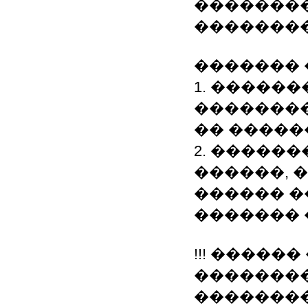
��������
�������
������� 
1. �����
�������
�� ����
2. �����
������, 
������ �
�������
!!! ����
�������� �� 
����������