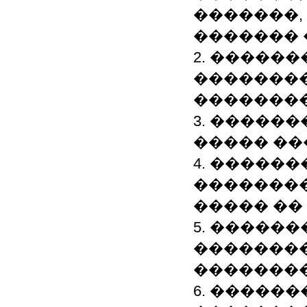
�������,
�������
2. �����
��������
��������
3. �����
����� �
4. �����
��������
����� ��
5. �����
��������
�������
6. ������