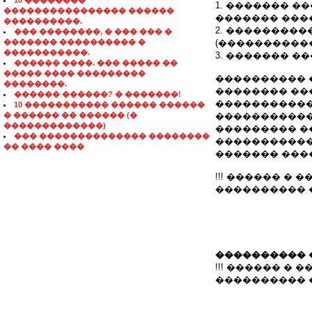
10 ��������
1. ������� ��
���������������� ������
������� �����
����������.
2. ��������
��� ��������, � ��� ��� �
������� ���������� �
(�����������
�����������.
3. ������� �
������ ����. ��� ����� ��
����� ���� ���������
���������� 
��������.
�������� ��
������ ������? � �������!
�����������
10 ����������� ������ ������
� ������ �� ������ (�
�����������
�������������)
��������� �
��� �������������� ��������
�����������
�� ���� ����
������� ���
!!! ������ � ��
���������� ��
���������� 
!!! ������ � ��
���������� ��