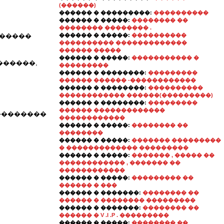
(������)
������ � ���������:
����������
������ � �����:
�������� ��
�������� �������� .
������
������ � �����:
����������
���������� �������������
������ �����
������ � �����:
����������� �
������,
���������
������ � ��������:
���������
������ ������ -������������
������ � ��������:
����������
������������ ������(���������)
������ � ��������:
���������
������ �������������
 ��������
������������
������ � �����:
�������� ��
��������
������ � �����:
������� ���������
� ������������� ���������
������ � �����:
������� , ����� ��
������������ , ������� ��
������������
������ � �����:
��������� ��
������ � ���
������ � �������:
�������� ��
������ � �������� ���������
������ � �������:
�������� ��
������ � V .I .P . ���������
������ � �����:
�������� ��