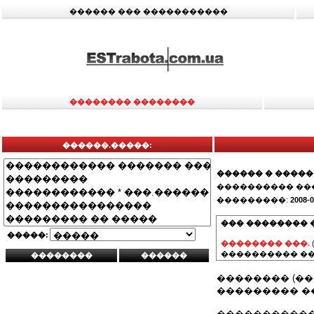
������ ��� �����������
�������� ��������
������.�����:
������ � ����
���������� ��
���������:
2008-0
��� �������� 
�����:
�������� ���.
���������� ��
�������� (�
��������� ��
�����������