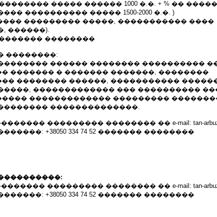
�������� ����� ������ 1000 �.�. + % �� �����
�� ���������� ����� 1500-2000 �.�. )
����� ��������� �����, ����������� ����
, ������).
�������� ��������
� ��������:
�������� ������ �������� ���������� �
� ������� � ������� �������, ��������
�� �������� ������, ����������� �����
�����, ������������� ��� ���������� ��
���� ������������� ��������� ������
�������� ��������������.
������� ��������� �������� �� e-mail: tan-arbuzov
�����: +38050 334 74 52 ������� ��������
����������:
������� ��������� �������� �� e-mail: tan-arbuzov
�����: +38050 334 74 52 ������� ��������