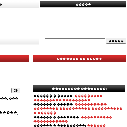
�
�����
������� �� �����
��������� ��������:
������ � �����:
���������
��, ���
��������� ���������
������ � �����:
�������� ��
�������� ���������� ����������
�����)
� ������
������ � �������:
����������
�����������
������ � ���������:
������