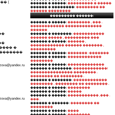
�� (
������ � �����:
��������� � �����
������ � ��������:
�������� ��
������ ��������
��������� ������:
������ � �����:
�������� , ��� .
������������ �������������
������
��
������ � �������:
�����������
������ ����� , ��������� ���
������ � �����:
������ ,
��
������������ ������ ������� ,
���� �
���������
��������
������ � �����:
������� -�������
������ � �����:
������������
��������
������ � �����:
�������������
a@yandex.ru
������ � �������:
������������/
��������������� �������� .
�������� �� �������� .
������ � �������:
������������
�������� . �������� �� �������� .
������ � �����:
��������
������ � �����:
�����
������ � �����:
����������� ,��� .
a@yandex.ru
��� .
������ � ������:
�������� ��
��������
������ � �����:
����
������ � �����:
��������