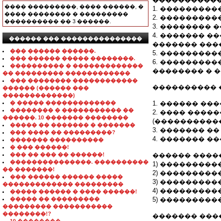
���� ���������, ���� ������, �
1. ��������
���� �������� � ���������
2. ���������
���������� �� 3 ������.
3. ��������
4. ������� 
������ ��� ���������������
������� ���
��� ������ ������.
5. ��������
��� ������ ����� ��������.
6. ���������
���������� � �������������
�������� � 
�� ��������� ������������
��� �������� ������������
���������� 
������ (������ ���
�������������)
� ����� �������������
1. ������ ��
�������� � ����������� ��
2. ���� ����
������. 10 ������� ��������
(������������
����� �� ������� � �������
3. ������� �� 
��� ���� �� ���������?
4. ������� �
������� ����������
� ��� ������!
��� �� ��� �� ������!
������ ����
���������������. ����������
1) ���������
�� �������!
2) ��������
��� ������ ������ �����
3) ���������
������������� ���������
4) ��������
����� ������ � ���� ������!
����� �� ���������
5) ��������
��������� �����������
��������!?
������� ���