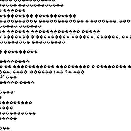
������ ������������
� ������
 ���������� �����������
������������ ������������ � �������, ��
����� ������
��� ������ ������������� �����
� ������� � ��������� ������, ������, ��
��������� ���������.
� ���������:
���������
�� �� ����������� ��������� � ��������
�, ����. ������.) �� 3-� ���
40 ���
������ ����
����:
�
����������
����
�����������
������
���: