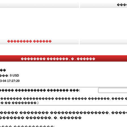
���
�������� ������
�������� ������� , � . ������
���
���:
0 USD
3-04 17:27:20
����� ���������� ������� ���:
(������� ���������� ����� ����� �������, ���� �
� �� ��������.)
������ �������� ����������������, ����
������ �������, �. ������
��� �����������: