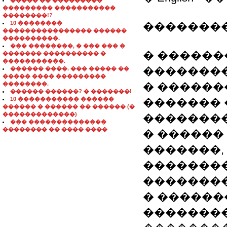
����� �� ���������
��������� �����������
��������!?
10 ��������
�������
���������������� ������
����������.
��� ��������, � ��� ��� �
� ������
������� ���������� �
�����������.
��������
������ ����. ��� ����� ��
����� ���� ���������
��������.
� �����
������ ������? � �������!
10 ����������� ������
�������
������ � ������ �� ������ (�
�������������)
��������
��� ��������������
�������� �� ���� ����
� ������
�������,
�������
��������
� ������
��������