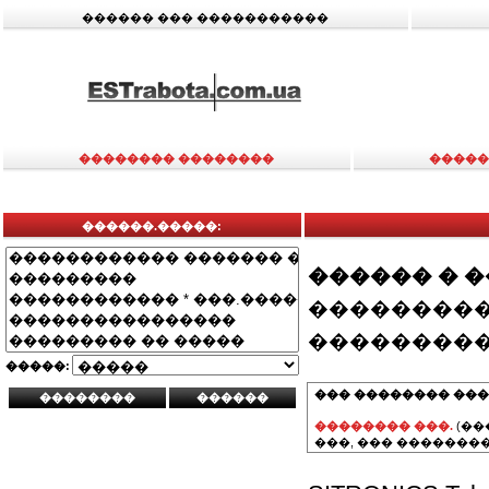
������ ��� �����������
�������� ��������
�����
������.�����:
������ � 
���������
���������
�����:
��� �������� ���
�������� ���.
(��
���, ��� ��������