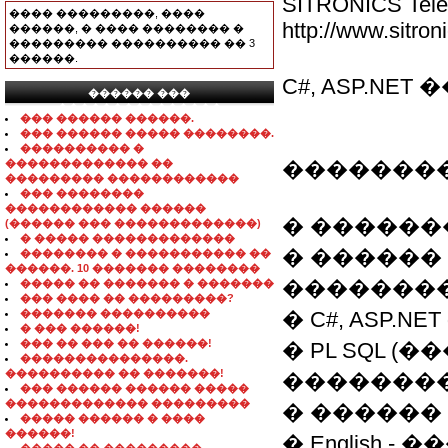
SITRONICS Telec
���� ���������, ����
http://www.sitron
������, � ���� �������� �
��������� ���������� �� 3
������.
C#, ASP.N
������ ���
���������������
��� ������ ������.
��� ������ ����� ��������.
���������� �
������������� ��
�������
��������� ������������
��� ��������
������������ ������
� �������
(������ ��� �������������)
� ����� �������������
� ������
�������� � ����������� ��
������. 10 ������� ��������
��������
����� �� ������� � �������
��� ���� �� ���������?
������� ����������
� C#, ASP.NET
� ��� ������!
��� �� ��� �� ������!
� PL SQL 
���������������.
���������� �� �������!
��������
��� ������ ������ �����
������������� ���������
� ������
����� ������ � ����
������!
� English 