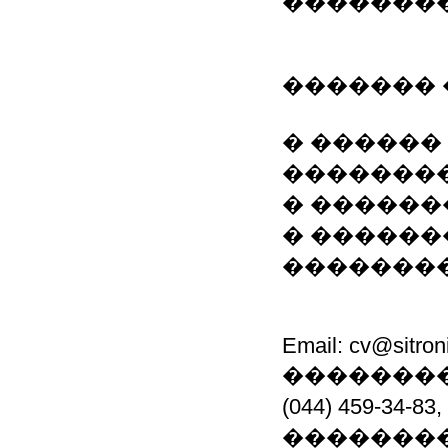
�������
������� 
� ������
���������
� ������
� ������
��������
Email: cv@sitroni
��������
(044) 459-34-8
�������