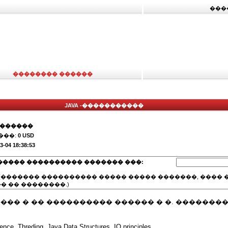
���
�������� ������
JAVA -�����������
�������
���:
0 USD
3-04 18:38:53
����� ���������� ������� ���:
(������� ���������� ����� ����� �������, ���� �
� �� ��������.)
���� � �� ���������� ������ � �. ��������
ence, Threding, Java Data Structures, IO principles,