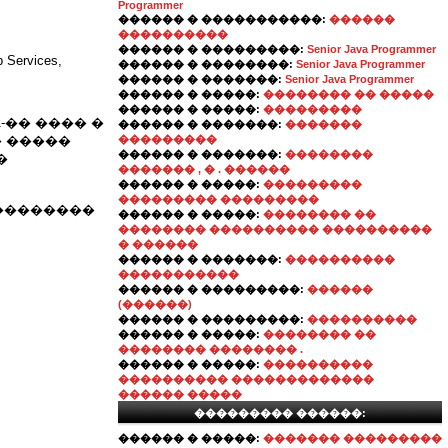
Programmer
������ � �����������:
������
����������
������ � ���������:
Senior Java Programmer
 Services,
������ � ��������:
Senior Java Programmer
������ � �������:
Senior Java Programmer
������ � �����:
�������� �� �����
������ � �����:
���������
1-�� ���� �
������ � �������:
�������
� �����
���������
������ � �������:
��������
�
������� , � . ������
������ � �����:
���������
��������� ���������
���������
������ � �����:
�������� ��
!
�������� ���������� ����������
� ������
������ � �������:
����������
�����������
������ � ���������:
������
(������)
������ � ���������:
����������
������ � �����:
�������� ��
�������� �������� .
������ � �����:
����������
���������� �������������
������ �����
��������� ������:
������ � �����:
������� ���������