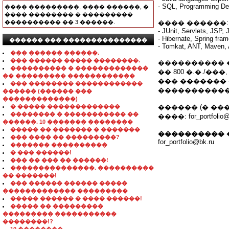
- SQL, Programming De
���� ���������, ���� ������, �
���� �������� � ���������
���������� �� 3 ������.
���� ������:
- JUnit, Servlets, JSP
- Hibernate, Spring fra
������ ��� ���������������
- Tomkat, ANT, Maven, 
��� ������ ������.
��� ������ ����� ��������.
���������� ���
���������� � �������������
�� 800 �.�./
�� ��������� ������������
��� ������� 
��� �������� ������������
�����������
������ (������ ���
�������������)
� ����� �������������
������ (� �
�������� � ����������� ��
����: for_port
������. 10 ������� ��������
����� �� ������� � �������
���������� 
��� ���� �� ���������?
for_portfolio@bk.ru
������� ����������
� ��� ������!
��� �� ��� �� ������!
���������������. ����������
�� �������!
��� ������ ������ �����
������������� ���������
����� ������ � ���� ������!
����� �� ���������
��������� �����������
��������!?