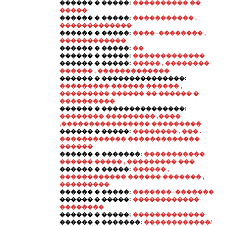
������ � �����:
���������� ��
�����
������ � �����:
����������� ,
�������������
������ � �����:
���� -�������� ,
������������
������ � �����:
��
������ � �����:
�������������
������ � �����:
����� , ��������
������ , �������������
������ � ���������������:
��������� ������ ������ ,
��������� ������ �� ������ �
����������
������ � ���������������:
�������� ��������� ,����
,���������������� ���������
������ � �����:
�������� , ��� .
������������ �������������
������
������ � �������:
�����������
������ ����� , ��������� ���
������ � �����:
������ ,
������������ ������ ������� ,
���������
������ � �����:
������� -�������
������ � �����:
������������
��������
������ � �����:
�������������
������ � �������:
������������/