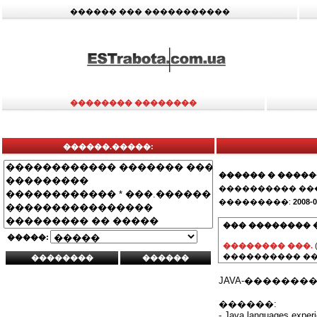
������ ��� �����������
�������� ��������
������.�����:
������ � ����
���������� ��
���������:
2008-0
��� �������� 
�����:
�������� ���.
���������� ��
JAVA-�������
������:
- Java languages experi