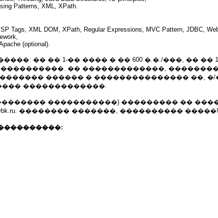
sing Patterns, XML, XPath.
, JSP Tags, XML DOM, XPath, Regular Expressions, MVC Pattern, JDBC, Web
mework,
Apache (optional).
��: �� �� 1-�� ���� � �� 600 �.�./���, �� �� 
���, ����������. �� �������������, �������
������� ������ � ��������������� ��, �/
��� �������������.
��������� �����������) ��������� �� ��
folio@bk.ru. �������� �������, ���������� �����
����������: