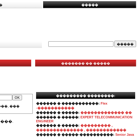
�
�����
������� �� �����
��������� ��������:
������ � �����������:
Flex
��, ���
-�����������
������ � �����:
������������� ��
������ � �����:
EXPERT TELECOMMUNICATION
���.
ENGINEER
������ � �����:
��������� ,
�������������� , ������������
������ � �����-����������:
Senior Java