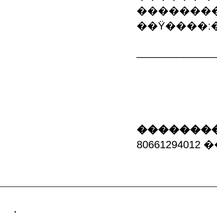
���������� 
��Ϋ����:
_____________
��������
8066129401