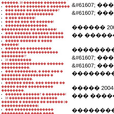
������. 10 ������� ��������
&#61607; 
����� �� ������� � �������
��� ���� �� ���������?
&#61607; 
������� ����������
� ��� ������!
��� �� ��� �� ������!
���������������.
������ 200
���������� �� �������!
��� ������ ������ �����
�� ������
������������� ���������
����� ������ � ����
������!
��������
����� �� ���������
��������� �����������
��������!?
&#61607; �
10 ��������
���������������� ������
&#61607; 
����������.
��� ��������, � ��� ��� �
��������
������� ���������� �
�����������.
������ ����. ��� ����� ��
����� 2004
����� ���� ���������
��������.
������ ������? � �������!
��� ����
10 ����������� ������
������ � ������ �� ������ (�
�������������)
��������
��� ��������������
�������� �� ���� ����