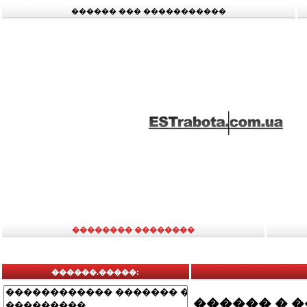
������ ��� �����������
�������� ��������
������.�����:
������ � 