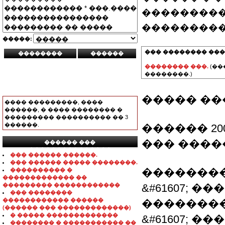
���������
���������
�����:
��� �������� ���
�������� ���.
(��
��������.)
����� ��
���� ���������, ����
������, � ���� �������� �
��������� ���������� �� 3
������.
������ 20
��� ����
������ ���
���������������
��� ������ ������.
��� ������ ����� ��������.
��������
���������� �
������������� ��
��������� ������������
&#61607; 
��� ��������
������������ ������
��������
(������ ��� �������������)
� ����� �������������
&#61607; 
�������� � ����������� ��