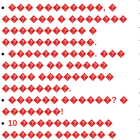
��� ��������, �
��� ��� � �������
���������� �
�����������.
������ ����. ���
����� �� �����
���� ���������
��������.
������ ������? �
�������!
10 �����������
������ ������ �