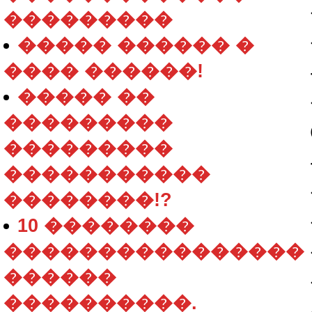
���������
����� ������ �
���� ������!
����� ��
���������
���������
�����������
��������!?
10 ��������
����������������
������
����������.