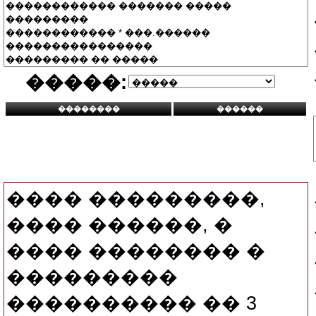
�����:
���� ���������,
���� ������, �
���� �������� �
���������
���������� �� 3