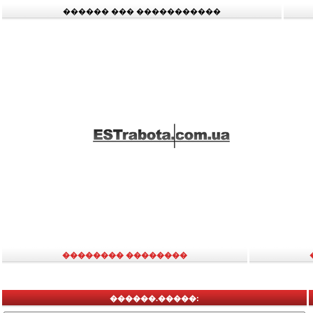
������ ��� �����������
�������� ��������
������.�����: