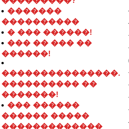
���������?
�������
����������
� ��� ������!
��� �� ��� ��
������!
���������������.
���������� ��
�������!
��� ������
������ �����
�������������