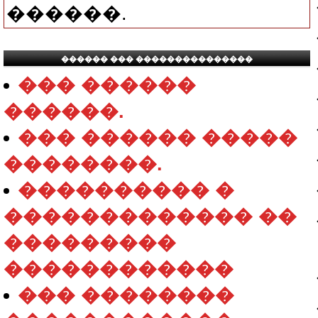
������.
������ ��� ���������������
��� ������
������.
��� ������ �����
��������.
���������� �
������������� ��
���������
������������
��� ��������