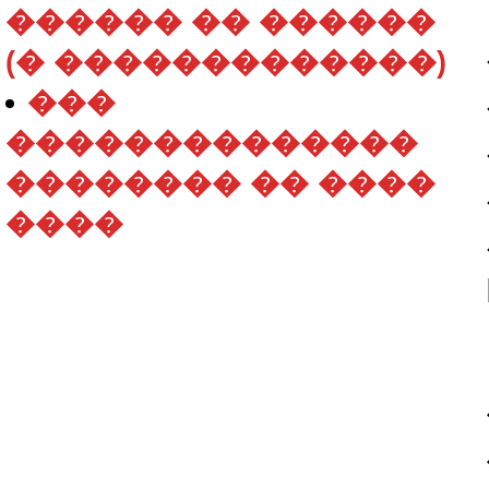
������ �� ������
(� �������������)
���
��������������
�������� �� ����
����