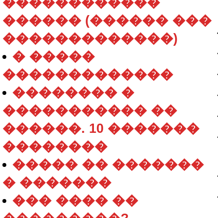
������������
������ (������ ���
�������������)
� �����
�������������
�������� �
����������� ��
������. 10 �������
��������
����� �� �������
� �������
��� ���� ��