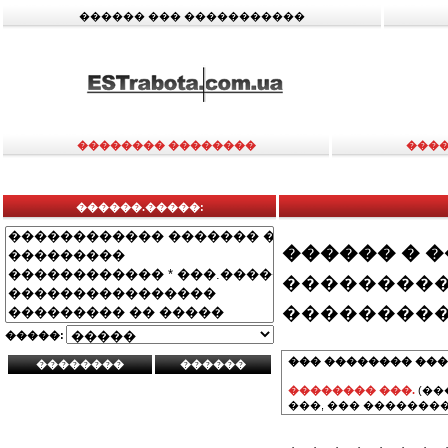
������ ��� �����������
�������� ��������
����
������.�����:
������ � 
���������
���������
�����:
��� �������� ���
�������� ���.
(��
���, ��� ��������