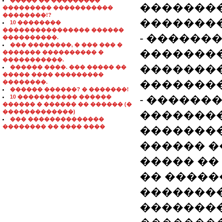
����� �� ���������
��������
��������� �����������
��������!?
�������
10 ��������
���������������� ������
- ������
����������.
��� ��������, � ��� ��� �
��������
������� ���������� �
�����������.
�������
������ ����. ��� ����� ��
����� ���� ���������
�������
��������.
������ ������? � �������!
10 ����������� ������
- ������
������ � ������ �� ������ (�
�������������)
��������
��� ��������������
�������� �� ���� ����
��������
������ �
����� �� 
�� �����
�������
�������