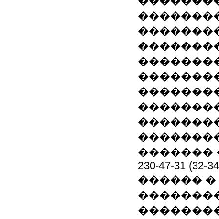
��������
��������,
�������
��������
��������
��������
�������
�������
�������
��������
������� 
230-47-31 (32-34
������ �
��������
��������