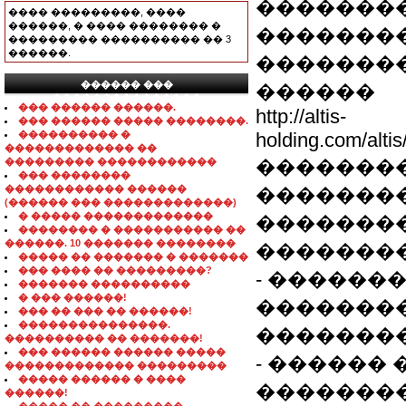
��������
���� ���������, ����
������, � ���� �������� �
�������
��������� ���������� �� 3
������.
��������
������ ���
������
���������������
��� ������ ������.
http://altis-
��� ������ ����� ��������.
���������� �
holding.com/alti
������������� ��
��������� ������������
��������
��� ��������
������������ ������
��������
(������ ��� �������������)
� ����� �������������
�������
�������� � ����������� ��
������. 10 ������� ��������
��������
����� �� ������� � �������
��� ���� �� ���������?
- ������
������� ����������
� ��� ������!
��������
��� �� ��� �� ������!
���������������.
��������
���������� �� �������!
��� ������ ������ �����
- ������
������������� ���������
����� ������ � ����
�������
������!