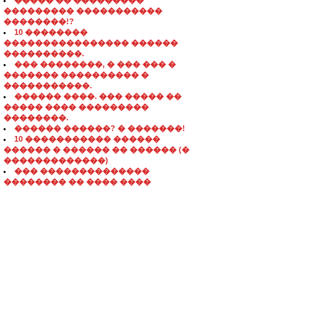
����� �� ���������
��������� �����������
��������!?
10 ��������
���������������� ������
����������.
��� ��������, � ��� ��� �
������� ���������� �
�����������.
������ ����. ��� ����� ��
����� ���� ���������
��������.
������ ������? � �������!
10 ����������� ������
������ � ������ �� ������ (�
�������������)
��� ��������������
�������� �� ���� ����