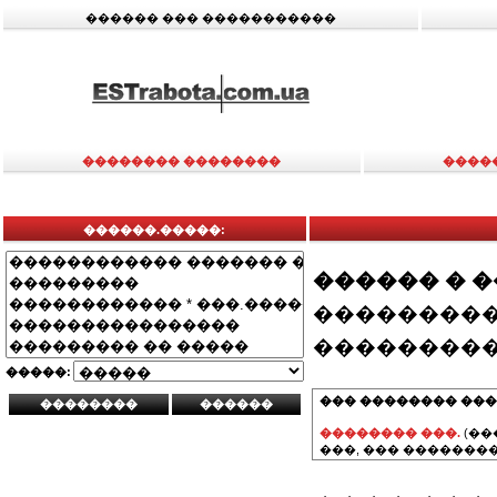
������ ��� �����������
�������� ��������
����
������.�����:
������ � 
���������
���������
�����:
��� �������� ���
�������� ���.
(��
���, ��� ��������