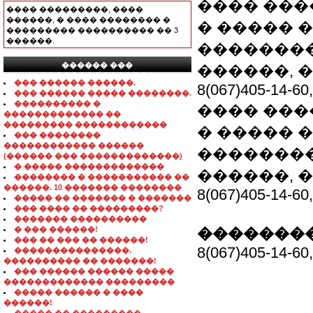
���� ���
���� ���������, ����
������, � ���� �������� �
� ����� 
��������� ���������� �� 3
������.
��������
������ ���
������, �
���������������
��� ������ ������.
8(067)405-14-60,
��� ������ ����� ��������.
���������� �
���� ���
������������� ��
��������� ������������
� ����� 
��� ��������
������������ ������
��������
(������ ��� �������������)
� ����� �������������
������, �
�������� � ����������� ��
������. 10 ������� ��������
8(067)405-14-60,
����� �� ������� � �������
��� ���� �� ���������?
������� ����������
� ��� ������!
��������
��� �� ��� �� ������!
8(067)405-14-60,
���������������.
���������� �� �������!
��� ������ ������ �����
������������� ���������
����� ������ � ����
������!