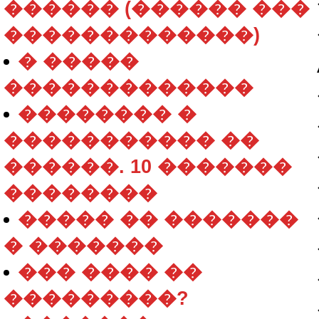
������ (������ ���
�������������)
� �����
�������������
�������� �
����������� ��
������. 10 �������
��������
����� �� �������
� �������
��� ���� ��
���������?