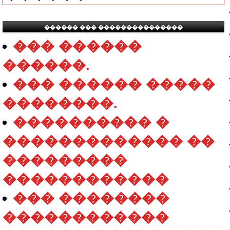
������ ��� ���������������
��� ������
������.
��� ������ �����
��������.
���������� �
������������� ��
���������
������������
��� ��������
������������