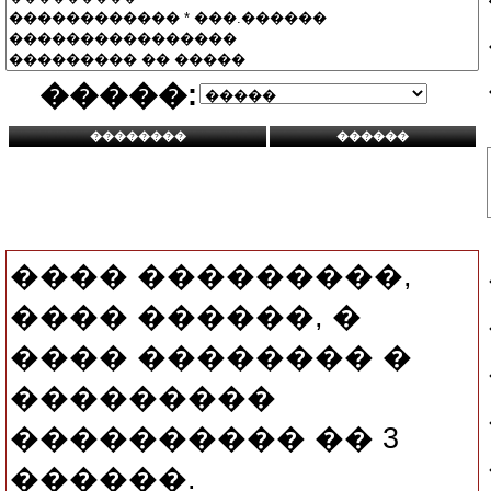
�����:
���� ���������,
���� ������, �
���� �������� �
���������
���������� �� 3
������.