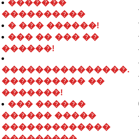
�������
����������
� ��� ������!
��� �� ��� ��
������!
���������������.
���������� ��
�������!
��� ������
������ �����
�������������
���������