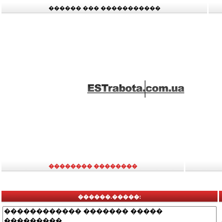
������ ��� �����������
�������� ��������
������.�����: