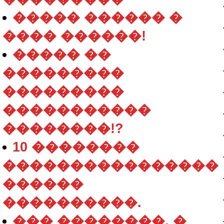
����� ������ �
���� ������!
����� ��
���������
���������
�����������
��������!?
10 ��������
����������������
������
����������.
��� ��������, �