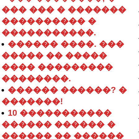
��� ��� � �������
���������� �
�����������.
������ ����. ���
����� �� �����
���� ���������
��������.
������ ������? �
�������!
10 �����������
������ ������ �
������ �� ������