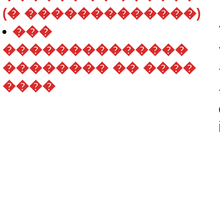
(� �������������)
���
��������������
�������� �� ����
����