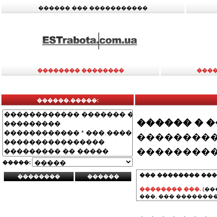
������ ��� �����������
�������� ��������
����
������.�����:
������ � 
���������
���������
�����:
��� �������� ���
�������� ���.
(��
���, ��� ��������