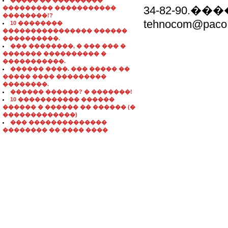
����� �� ���������
34-82-90.
��������� �����������
��������!?
tehnocom@paco.
10 ��������
���������������� ������
����������.
��� ��������, � ��� ��� �
������� ���������� �
�����������.
������ ����. ��� ����� ��
����� ���� ���������
��������.
������ ������? � �������!
10 ����������� ������
������ � ������ �� ������ (�
�������������)
��� ��������������
�������� �� ���� ����