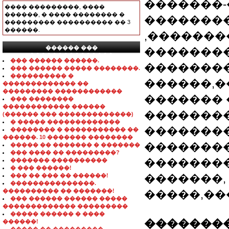
�������
���� ���������, ����
������, � ���� �������� �
��������
��������� ���������� �� 3
������.
,�������
������ ���
��������
���������������
��� ������ ������.
��������
��� ������ ����� ��������.
���������� �
������,�
������������� ��
��������� ������������
������� 
��� ��������
������������ ������
��������
(������ ��� �������������)
� ����� �������������
�������
�������� � ����������� ��
������. 10 ������� ��������
�������
����� �� ������� � �������
��� ���� �� ���������?
�������
������� ����������
� ��� ������!
��� �� ��� �� ������!
�������,
���������������.
���������� �� �������!
�����,���
��� ������ ������ �����
������������� ���������
����� ������ � ����
��������
������!