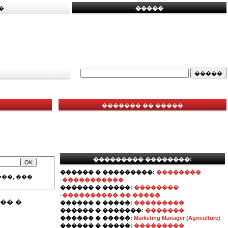
�
�����
������� �� �����
��������� ��������:
������ � ���������:
��������
��, ���
-�����������
������ � �����:
��������
-���������� �� �����
�� �
������ � �����:
���������
������ � �������:
�������
������ � �����:
Marketing Manager (Agriculture)
������ � �����:
���������