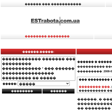
������ ��� �����������
�������� ��������
������.�����:
������ � �����
���������� ��
���������:
2008-0
��� �������� 
�����:
�������� ���.
���������� ��
������, � �
�����������
�� ��������