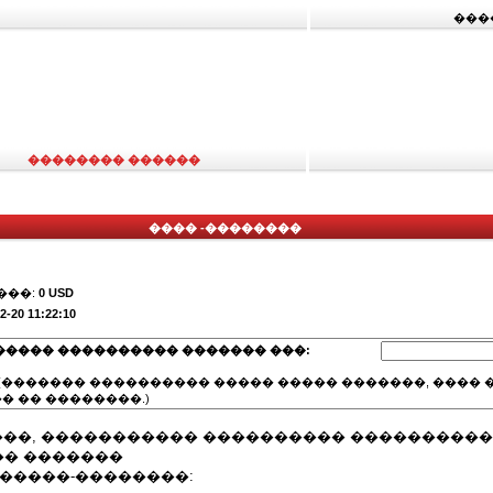
���
�������� ������
���� -��������
���:
0 USD
2-20 11:22:10
����� ���������� ������� ���:
(������� ���������� ����� ����� �������, ���� �
� �� ��������.)
����, ����������� ���������� ����������
� �������
 �����-��������: