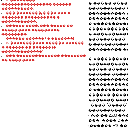
10 ��������
� ����� ����
���������������� ������
���������� 
����������.
��� ��������, � ��� ��� �
���������� 
������� ���������� �
�����������
�����������.
� ���������
������ ����. ��� ����� ��
����������
����� ���� ���������
� ���������
��������.
������ ������? � �������!
����������,
10 ����������� ������ ������
� ���������
� ������ �� ������ (�
��������� �
�������������)
��� �������������� ��������
� ����������
�� ���� ����
�����������
����� �����
������ ����
�����������
�����������
� ���������
������ ����
������� ���
- ���� (�����)
����������,
- �/� �� 2500 ���
���. ���� 2 �
(������ +% �