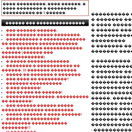
���� ���������, ���� ������, �
���� �������� � ���������
���������� �� 3 ������.
���������� 
� ������� �� 
������ ��� ���������������
� ���� ������
� ������ ��
��� ������ ������.
��� ������ ����� ��������.
� ���������
���������� � �������������
���������
�� ��������� ������������
� ������� ������
��� �������� ������������
������� ���
������ (������ ���
�������������)
� ���������
� ����� �������������
�������� � ����������� ��
�����������
������. 10 ������� ��������
� ������� ��
����� �� ������� � �������
� ���������
��� ���� �� ���������?
������� ���
������� ����������
�����������
� ��� ������!
��� �� ��� �� ������!
�����������
���������������. ����������
�����, �����
�� �������!
������� ���
��� ������ ������ �����
������� ���
������������� ���������
�����������
����� ������ � ���� ������!
����� �� ���������
������� ���
��������� �����������
�����������
��������!?
- ���������