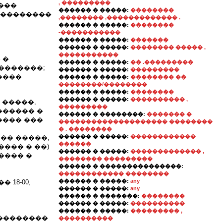
, ���������
���
������ � �����:
��������
���������
,�������� ,������������� .
������ � �����:
��������
-�����������
������ � �����:
�������
������ � �����:
�������� ����� ,
�����������
 �
������ � �����:
�� .���������
�������;
������ � �����:
���������
����
������ � �����:
�������� ��
��������/��������
������ � �����:
��������
������ � �����:
���������� ,
 �����,
���������
������ �
������ � ��������:
������� �
���� ���
�������������������� ��������
� . ��������
������ � �����:
������������
�� �����,
������
��� � ��)
������ � �����:
������������� ,
���� �
�������� ���������
������ � ���������������:
������������ ��������
������ � �����:
any
 18-00,
������ � �����:
any
������ � �������:
��������
������ � �����:
����������
������ � �����:
��������� ,
���������
����������