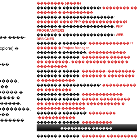
�������� (����)
������ � �����������:
�������� ��
������ � ���������
������ � ���������������:
������! ���� PHP �������������!
������ � ���������������:
PHP
PROGRAMMERS
������ � ���������������:
WEB
� ����-
DESIGNER
������ � �������:
������������ IT
orer) �
������ � Project Manager
������ � �������:
�����������
������ � �����:
�������� ������
�� ������� . ���� ������ ����� �
���
���������
������ � �����:
������� -��������
������ � �����:
������ � ��������
�����,
� ����������
������ � �����������:
����������
���
�� ��������
����� �
������ � �����:
������������
���� �
������ � �����:
����� ���������
������,
�� ������������ ���������� �
��������,
������� �������
������ � �������:
��������
���
-�����������
�������
������ � �����:
���������
��������� ������:
������ � �����:
������� ���������