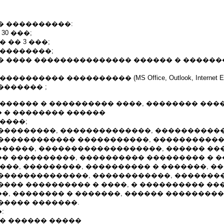
� ����������:
30 ���;
 �� 3 ���;
���������;
� ���� ��������������� ������ � �������
������ ���������� (MS Office, Outlook, Internet Expl
������� ;
 ������ � ���������� ����, �������� ���
 � �������� ������
����;
���������, ��������������, ����������
������������ �����������, ����������
�����, �������������������, ������ ��
� ����������, ���������� ��������� � �
���, ���������, ���������� � �������, �
��������������, ������������, �������
���� ���������� � ����, � ���������� ��
�, �������� � �������, ������ ��������
����� �������.
:
�� ������ �����