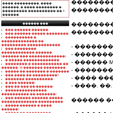
���������
���� ���������, ����
������, � ���� �������� �
��������
��������� ���������� �� 3
������.
��������
������ ���
���������������
��� ������ ������.
��������
��� ������ ����� ��������.
���������� �
������������� ��
��������� ������������
- �������
��� ��������
������������ ������
- �������
(������ ��� �������������)
� ����� �������������
- ������ M
�������� � ����������� ��
������. 10 ������� ��������
- �������
����� �� ������� � �������
��� ���� �� ���������?
- ���� ��
������� ����������
� ��� ������!
- ����. �
��� �� ��� �� ������!
���������������.
���������� �� �������!
��� ������ ������ �����
������ �
������������� ���������
����� ������ � ����
������!