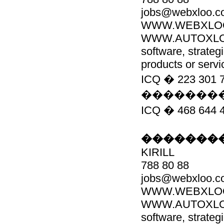
jobs@webxloo.c
WWW.WEBXLO
WWW.AUTOXLOO.C
software, strateg
products or servi
ICQ � 223 3
��������
ICQ � 468 
��������
KIRILL
788 80 88
jobs@webxloo.c
WWW.WEBXLO
WWW.AUTOXLOO.C
software, strateg