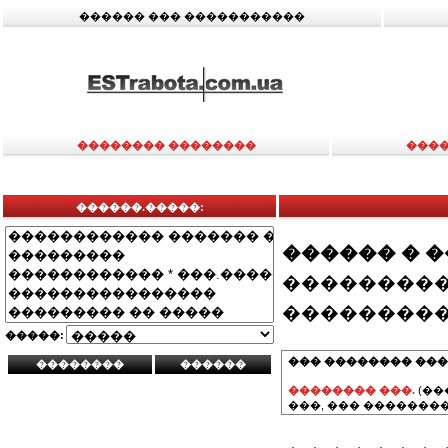
������ ��� �����������
�������� ��������
����
������.�����:
������ � 
���������
���������
�����:
��� �������� ���
�������� ���.
(��
���, ��� ��������