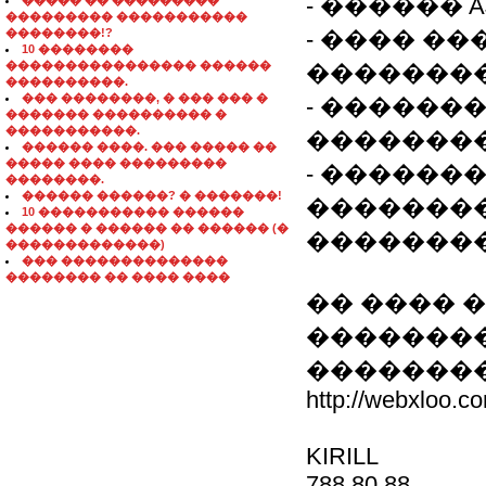
- ������ AJAX
����� �� ���������
��������� �����������
��������!?
- ���� ��
10 ��������
���������������� ������
��������
����������.
��� ��������, � ��� ��� �
- ������
������� ���������� �
�����������.
��������
������ ����. ��� ����� ��
����� ���� ���������
- ������
��������.
������ ������? � �������!
��������
10 ����������� ������
������ � ������ �� ������ (�
�������
�������������)
��� ��������������
�������� �� ���� ����
�� ���� 
�������
�������
http://webxloo.c
KIRILL
788 80 88