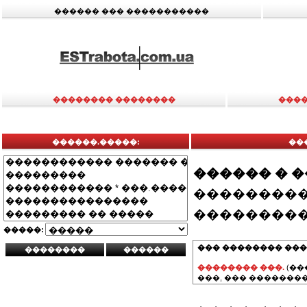
������ ��� �����������
�������� ��������
����
������.�����:
���
������ � 
���������
���������
�����:
��� �������� ���
�������� ���.
(��
���, ��� ��������