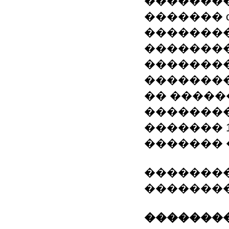
��������
������� com
�������
�������
�������
�������
�� �����
�������
������� 1
������� 
�������� �
�������
��������