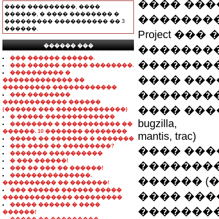
���� ���
���� ���������, ����
������, � ���� �������� �
��������
��������� ���������� �� 3
������.
Project ��
������ ���
�������
���������������
��� ������ ������.
�������
��� ������ ����� ��������.
���������� �
���� ������
������������� ��
��������� ������������
�������
��� ��������
������������ ������
���� �����
(������ ��� �������������)
� ����� �������������
bugzilla,
�������� � ����������� ��
������. 10 ������� ��������
mantis, trac)
����� �� ������� � �������
��� ���� �� ���������?
���� ���
������� ����������
� ��� ������!
�������
��� �� ��� �� ������!
���������������.
������ (����
���������� �� �������!
��� ������ ������ �����
���� ���
������������� ���������
����� ������ � ����
�������
������!