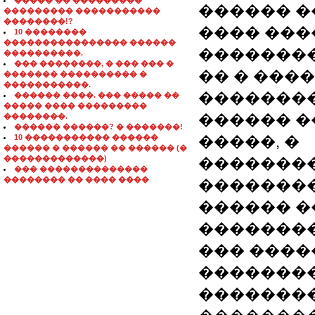
����� �� ���������
������ 
��������� �����������
��������!?
���� ���
10 ��������
���������������� ������
�������
����������.
��� ��������, � ��� ��� �
�� � ���
������� ���������� �
�����������.
�������
������ ����. ��� ����� ��
����� ���� ���������
������ �
��������.
������ ������? � �������!
10 ����������� ������
�����, �
������ � ������ �� ������ (�
�������������)
�������
��� ��������������
�������� �� ���� ����
�������
������ 
�������
��� ����
��������
�������