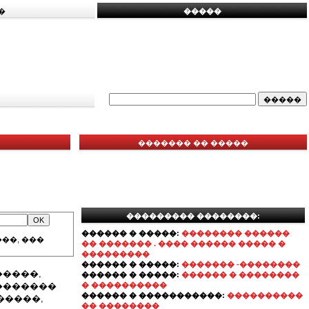
�
�����
������� �� �����
��������� ��������:
������ � �����:
�������� ������
��, ���
�� ������� . ���� ������ ����� �
���������
������ � �����:
������� -��������
�����,
������ � �����:
������ � ��������
�������
� ����������
������ � �����������:
����������
�����,
�� ��������