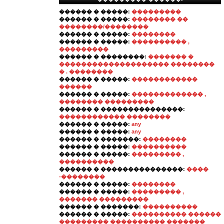
������ � �����:
���������
������ � �����:
�������� ��
��������/��������
������ � �����:
��������
������ � �����:
���������� ,
���������
������ � ��������:
������� �
�������������������� ��������
� . ��������
������ � �����:
������������
������
������ � �����:
������������� ,
�������� ���������
������ � ���������������:
������������ ��������
������ � �����:
any
������ � �����:
any
������ � �������:
��������
������ � �����:
����������
������ � �����:
��������� ,
����������
������ � ���������������:
����
-��������
������ � �����:
��������
������ � �����:
��������� ,
������� ���������
������ � �������:
����������
������ � �����:
���������� ������
��������� ���������� �������