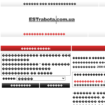
������ ��� �����������
�������� ��������
������.�����:
������ � �����
���������� ��
���������:
2008-0
��� �������� 
�����:
�������� ���.
���������� ��
-������ � ��
���������, 
�������� ���