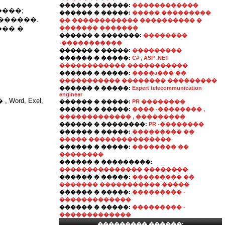
������ � �����:
������������
����;
������ � �����:
����� ���������
������.
�� ������������ ���������� �
��� �
������� �������
������ � �������:
��������
-�����������
������ � �����:
���������
������ � �����:
C# , ASP .NET
������������ �����������
������ � �����:
����a��� ��
����������� �������� ���������
������ � �����:
Expert telecommunication
engineer
rd, Exel,
������ � �����:
PR ��������
������ � �����:
���� -�������� ,
������������� , ���������
������ � ��������:
PR -��������
������ � �����:
��������� ��
����� ���������������
������ � �����:
�������� ��
��������
������ � ���������:
��������������� ��������
������ � �����:
��������� ��
������� ����������� �����
������ � �����:
��������� -
�������������
������ � �����:
��������� -
�������������
��������� ������: