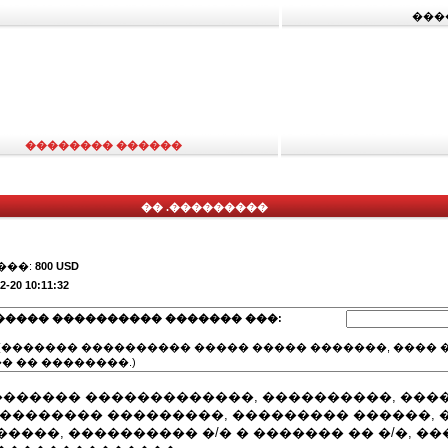
���
�������� ������
�� .���������
���:
800 USD
2-20 10:11:32
����� ���������� ������� ���:
(������� ���������� ����� ����� �������, ���� �
� �� ��������.)
������� �������������, ����������, ���
��������� ���������, ��������� ������, 
����, ���������� �/� � ������� �� �/�, ��