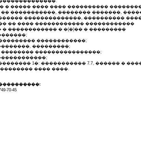
��������������.
� � ����� ���� ���� ���������� �������
 �� �����������, �������� �������, ����
������� ��������������, ���������� ���
�� �� ���� ������������ ������������
� ������������ � �(�)�� � ���������
������;
��������� ������������;
��������, ���������;
� �������� ����������������;
������������;
������� 1�: ����������� 7.7, ������ � ���� , Wo
����������� ���� ����.
����������:
9-70-45