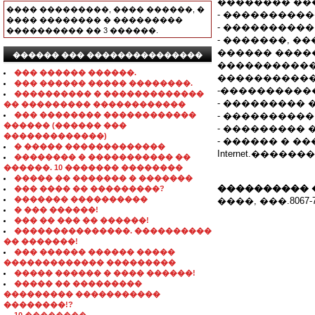
�������� ��
���� ���������, ���� ������, �
- ����������
���� �������� � ���������
- ����������
���������� �� 3 ������.
- �������, �
������ ����
������ ��� ���������������
����������� 
��� ������ ������.
�����������
��� ������ ����� ��������.
-����������
���������� � �������������
- ��������� 
�� ��������� ������������
��� �������� ������������
- ���������
������ (������ ���
- ��������� 
�������������)
- ������ � ���
� ����� �������������
Internet.����
�������� � ����������� ��
������. 10 ������� ��������
����� �� ������� � �������
���������� 
��� ���� �� ���������?
������� ����������
����, ���.8067-74
� ��� ������!
��� �� ��� �� ������!
���������������. ����������
�� �������!
��� ������ ������ �����
������������� ���������
����� ������ � ���� ������!
����� �� ���������
��������� �����������
��������!?